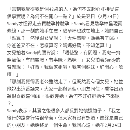
「當刻我覺得我是個42歲的人，為何不去起心肝接受這
個事實呢？為何不在開心一點？」於是翌日（2月24日）
Sandy才懂得走去買驗孕棒驗孕。Sandy看見驗孕棒呈現兩
條線，那一刻的她手在震，驗孕棒也跌在地上，她問自己
「點算？」然後跟女兒說：「大件事啦，媽媽有了BB，
你爸爸又不在，怎樣算呀？媽媽好驚，不知怎算！」
女兒拍着Sandy的腰背說：「唔使驚，冇問題，我哋一齊
照顧佢，冇問題嘅，冇事嘅，媽咪！」女兒拍着Sandy的
背部說：「好嘢，我做家姐啦，我有個妹妹，好開心，嘻
嘻！」
「那刻我覺得我老公雖然走了，但既然我有個女兒，她並
能說出這番話來，大家一起與這個小朋友同住，看得出穎
穎很喜歡這個BB，很歡迎她，為何不好好把她生下來呢
？」
Sandy表示，其實之後很多人都反對她懷遺腹子，「我之
後行的路會行得很辛苦，但大家有沒有想過，始終是自己
的小朋友，她始終是一個生命，我回心諗，她在2月24日