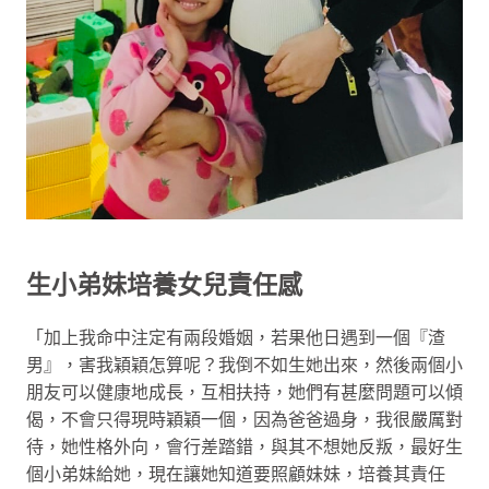
生小弟妹培養女兒責任感
「加上我命中注定有兩段婚姻，若果他日遇到一個『渣
男』，害我穎穎怎算呢？我倒不如生她出來，然後兩個小
朋友可以健康地成長，互相扶持，她們有甚麼問題可以傾
偈，不會只得現時穎穎一個，因為爸爸過身，我很嚴厲對
待，她性格外向，會行差踏錯，與其不想她反叛，最好生
個小弟妹給她，現在讓她知道要照顧妹妹，培養其責任