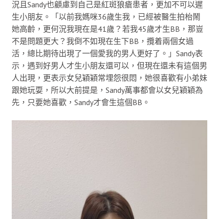
況且Sandy也顧慮到自己是紅斑狼瘡患者，更加不可以遲
生小朋友。「以前我媽咪36歲生我，已經被醫生拍枱鬧
她高齡，更何況我現在是41歲？若我45歲才生BB，那豈
不是問題更大？我倒不如現在生下BB，攬着兩個女過
活，總比期待出現了一個愛我的男人更好了。」Sandy表
示，遇到好男人才生小朋友還可以，但現在還未有這個男
人出現，更表示女兒穎穎常埋怨很悶，她很喜歡有小弟妹
跟她玩耍，所以大前提是，Sandy萬事都會以女兒穎穎為
先，只要她喜歡，Sandy才會生這個BB。