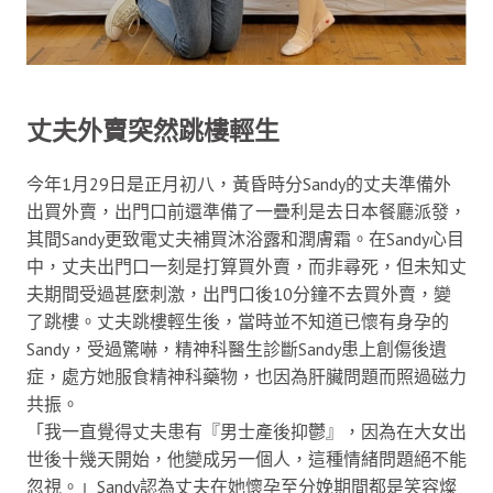
丈夫外賣突然跳樓輕生
今年1月29日是正月初八，黃昏時分Sandy的丈夫準備外
出買外賣，出門口前還準備了一疊利是去日本餐廳派發，
其間Sandy更致電丈夫補買沐浴露和潤膚霜。在Sandy心目
中，丈夫出門口一刻是打算買外賣，而非尋死，但未知丈
夫期間受過甚麼刺激，出門口後10分鐘不去買外賣，變
了跳樓。丈夫跳樓輕生後，當時並不知道已懷有身孕的
Sandy，受過驚嚇，精神科醫生診斷Sandy患上創傷後遺
症，處方她服食精神科藥物，也因為肝臟問題而照過磁力
共振。
「我一直覺得丈夫患有『男士產後抑鬱』，因為在大女出
世後十幾天開始，他變成另一個人，這種情緒問題絕不能
忽視。」Sandy認為丈夫在她懷孕至分娩期間都是笑容燦