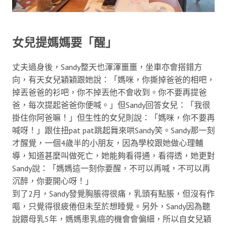
女兒提媽媽要「醒」
丈夫過身後，Sandy整天也渾渾噩噩，坐車亦會搭錯方
向，有天女兒穎穎跟她說：「媽咪，你撕掉爸爸的相吧，
掉丟爸爸的衫吧，你不掉丟他不會收到。你不要再提爸
爸，每次提起爸爸你便喊。」但Sandy回答女兒：「我很
掛住你阿爸嘛！」但生性的女兒則說：「媽咪，你不要再
喊呀！」跟住扭pat pat跳起舞來哄Sandy笑。Sandy那一刻
才醒覺，一個4歲半的小朋友，因為學校跟她做心理輔
導，知道甚麼叫做死亡，她能夠看得通，看得透，她更對
Sandy說：「媽媽這一刻你要醒，不可以再喊，不可以再
沉醉，你要開心呀！」
到了2月，Sandy發覺胸脹得很痛，乳頭有點脹，但沒有作
嘔，只覺得很疲倦但未至於想睡覺。另外，Sandy因為聽
說餵母乳5年，媽媽患乳癌的機會會偏細，所以自女兒穎