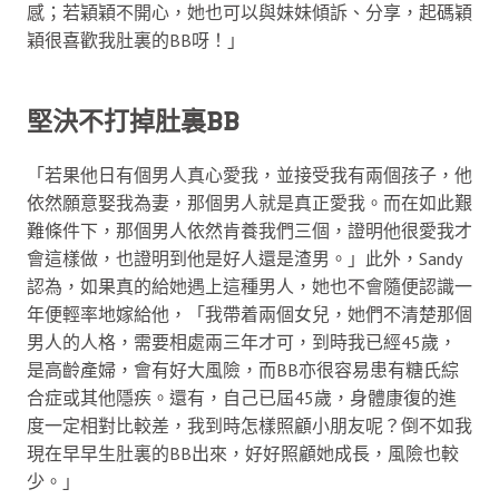
感；若穎穎不開心，她也可以與妹妹傾訴、分享，起碼穎
穎很喜歡我肚裏的BB呀！」
堅決不打掉肚裏BB
「若果他日有個男人真心愛我，並接受我有兩個孩子，他
依然願意娶我為妻，那個男人就是真正愛我。而在如此艱
難條件下，那個男人依然肯養我們三個，證明他很愛我才
會這樣做，也證明到他是好人還是渣男。」此外，Sandy
認為，如果真的給她遇上這種男人，她也不會隨便認識一
年便輕率地嫁給他，「我帶着兩個女兒，她們不清楚那個
男人的人格，需要相處兩三年才可，到時我已經45歲，
是高齡產婦，會有好大風險，而BB亦很容易患有糖氏綜
合症或其他隱疾。還有，自己已屆45歲，身體康復的進
度一定相對比較差，我到時怎樣照顧小朋友呢？倒不如我
現在早早生肚裏的BB出來，好好照顧她成長，風險也較
少。」