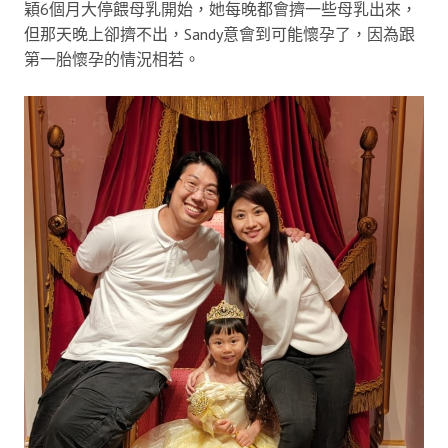
穎6個月大停餵母乳開始，她每晚都會擠一些母乳出來，
但那天晚上卻擠不出，Sandy意會到可能懷孕了，因為跟
第一胎懷孕的情況相若。