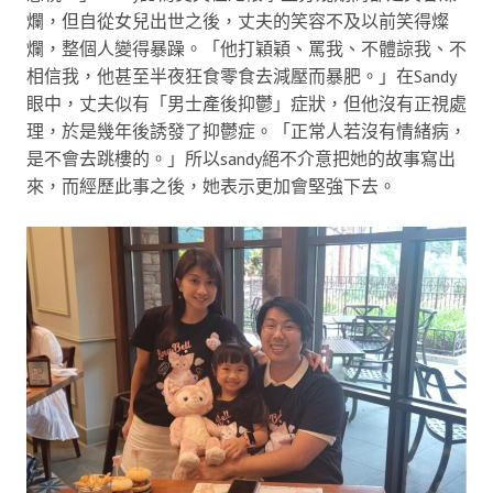
爛，但自從女兒出世之後，丈夫的笑容不及以前笑得燦
爛，整個人變得暴躁。「他打穎穎、罵我、不體諒我、不
相信我，他甚至半夜狂食零食去減壓而暴肥。」在Sandy
眼中，丈夫似有「男士產後抑鬱」症狀，但他沒有正視處
理，於是幾年後誘發了抑鬱症。「正常人若沒有情緒病，
是不會去跳樓的。」所以sandy絕不介意把她的故事寫出
來，而經歷此事之後，她表示更加會堅強下去。