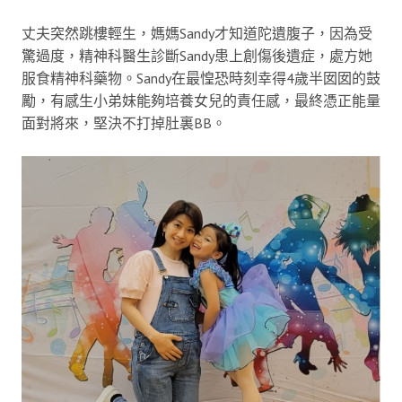
丈夫突然跳樓輕生，媽媽Sandy才知道陀遺腹子，因為受
驚過度，精神科醫生診斷Sandy患上創傷後遺症，處方她
服食精神科藥物。Sandy在最惶恐時刻幸得4歲半囡囡的鼓
勵，有感生小弟妹能夠培養女兒的責任感，最終憑正能量
面對將來，堅決不打掉肚裏BB。