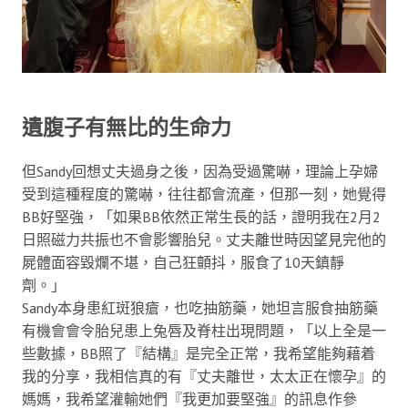
遺腹子有無比的生命力
但Sandy回想丈夫過身之後，因為受過驚嚇，理論上孕婦
受到這種程度的驚嚇，往往都會流產，但那一刻，她覺得
BB好堅強，「如果BB依然正常生長的話，證明我在2月2
日照磁力共振也不會影響胎兒。丈夫離世時因望見完他的
屍體面容毀爛不堪，自己狂顫抖，服食了10天鎮靜
劑。」
Sandy本身患紅斑狼瘡，也吃抽筋藥，她坦言服食抽筋藥
有機會會令胎兒患上兔唇及脊柱出現問題，「以上全是一
些數據，BB照了『結構』是完全正常，我希望能夠藉着
我的分享，我相信真的有『丈夫離世，太太正在懷孕』的
媽媽，我希望灌輸她們『我更加要堅強』的訊息作參