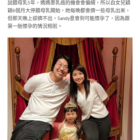
說餵母乳5年，媽媽患乳癌的機會會偏細，所以自女兒穎
穎6個月大停餵母乳開始，她每晚都會擠一些母乳出來，
但那天晚上卻擠不出，Sandy意會到可能懷孕了，因為跟
第一胎懷孕的情況相若。