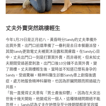
丈夫外賣突然跳樓輕生
今年1月29日是正月初八，黃昏時分Sandy的丈夫準備外
出買外賣，出門口前還準備了一疊利是去日本餐廳派發，
其間Sandy更致電丈夫補買沐浴露和潤膚霜。在Sandy心目
中，丈夫出門口一刻是打算買外賣，而非尋死，但未知丈
夫期間受過甚麼刺激，出門口後10分鐘不去買外賣，變
了跳樓。丈夫跳樓輕生後，當時並不知道已懷有身孕的
Sandy，受過驚嚇，精神科醫生診斷Sandy患上創傷後遺
症，處方她服食精神科藥物，也因為肝臟問題而照過磁力
共振。
「我一直覺得丈夫患有『男士產後抑鬱』，因為在大女出
世後十幾天開始，他變成另一個人，這種情緒問題絕不能
忽視。」Sandy認為丈夫在她懷孕至分娩期間都是笑容燦