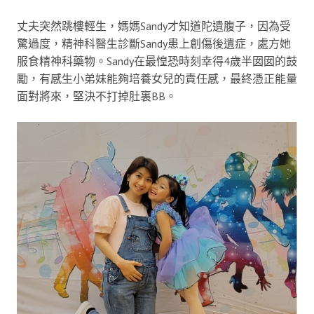
丈夫突然跳樓輕生，媽媽Sandy才知道陀遺腹子，因為受
驚過度，精神科醫生診斷Sandy患上創傷後遺症，處方她
服食精神科藥物。Sandy在最惶恐時刻幸得4歲半囡囡的鼓
勵，有感生小弟妹能夠培養女兒的責任感，最終憑正能量
面對將來，堅決不打掉肚裏BB。