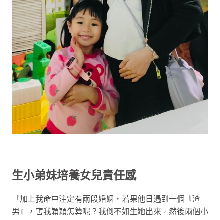
生小弟妹培養女兒責任感
「加上我命中注定有兩段婚姻，若果他日遇到一個『渣
男』，害我穎穎怎算呢？我倒不如生她出來，然後兩個小