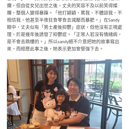
爛，但自從女兒出世之後，丈夫的笑容不及以前笑得燦
爛，整個人變得暴躁。「他打穎穎、罵我、不體諒我、不
相信我，他甚至半夜狂食零食去減壓而暴肥。」在Sandy
眼中，丈夫似有「男士產後抑鬱」症狀，但他沒有正視處
理，於是幾年後誘發了抑鬱症。「正常人若沒有情緒病，
是不會去跳樓的。」所以sandy絕不介意把她的故事寫出
來，而經歷此事之後，她表示更加會堅強下去。