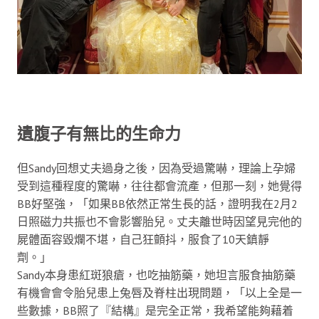
遺腹子有無比的生命力
但Sandy回想丈夫過身之後，因為受過驚嚇，理論上孕婦
受到這種程度的驚嚇，往往都會流產，但那一刻，她覺得
BB好堅強，「如果BB依然正常生長的話，證明我在2月2
日照磁力共振也不會影響胎兒。丈夫離世時因望見完他的
屍體面容毀爛不堪，自己狂顫抖，服食了10天鎮靜
劑。」
Sandy本身患紅斑狼瘡，也吃抽筋藥，她坦言服食抽筋藥
有機會會令胎兒患上兔唇及脊柱出現問題，「以上全是一
些數據，BB照了『結構』是完全正常，我希望能夠藉着