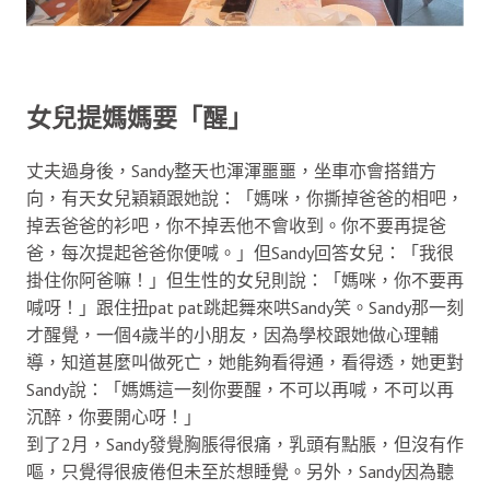
女兒提媽媽要「醒」
丈夫過身後，Sandy整天也渾渾噩噩，坐車亦會搭錯方
向，有天女兒穎穎跟她說：「媽咪，你撕掉爸爸的相吧，
掉丟爸爸的衫吧，你不掉丟他不會收到。你不要再提爸
爸，每次提起爸爸你便喊。」但Sandy回答女兒：「我很
掛住你阿爸嘛！」但生性的女兒則說：「媽咪，你不要再
喊呀！」跟住扭pat pat跳起舞來哄Sandy笑。Sandy那一刻
才醒覺，一個4歲半的小朋友，因為學校跟她做心理輔
導，知道甚麼叫做死亡，她能夠看得通，看得透，她更對
Sandy說：「媽媽這一刻你要醒，不可以再喊，不可以再
沉醉，你要開心呀！」
到了2月，Sandy發覺胸脹得很痛，乳頭有點脹，但沒有作
嘔，只覺得很疲倦但未至於想睡覺。另外，Sandy因為聽