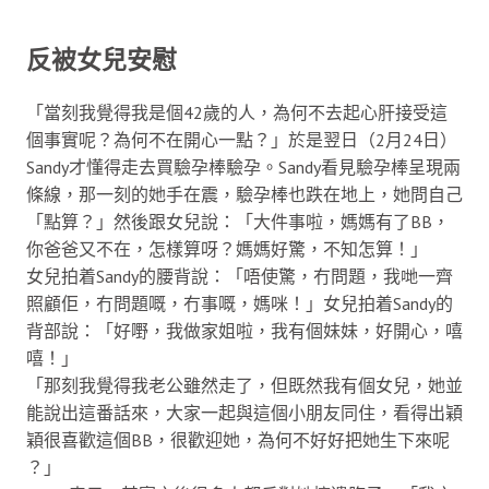
反被女兒安慰
「當刻我覺得我是個42歲的人，為何不去起心肝接受這
個事實呢？為何不在開心一點？」於是翌日（2月24日）
Sandy才懂得走去買驗孕棒驗孕。Sandy看見驗孕棒呈現兩
條線，那一刻的她手在震，驗孕棒也跌在地上，她問自己
「點算？」然後跟女兒說：「大件事啦，媽媽有了BB，
你爸爸又不在，怎樣算呀？媽媽好驚，不知怎算！」
女兒拍着Sandy的腰背說：「唔使驚，冇問題，我哋一齊
照顧佢，冇問題嘅，冇事嘅，媽咪！」女兒拍着Sandy的
背部說：「好嘢，我做家姐啦，我有個妹妹，好開心，嘻
嘻！」
「那刻我覺得我老公雖然走了，但既然我有個女兒，她並
能說出這番話來，大家一起與這個小朋友同住，看得出穎
穎很喜歡這個BB，很歡迎她，為何不好好把她生下來呢
？」