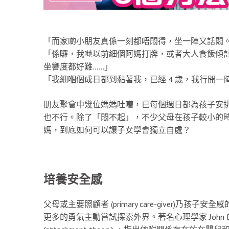
「而家啲小朋友真係一刻都唔悶得，坐一陣又話悶
「係囉，我哋以前細個阿媽打牌，或者大人食飯傾計
坐響度都好難……」
「我細嗰個成日都到黏著我，已經 4 歲，我行開一
朋友聚會中幾位媽媽吐嘈，已每個週日都為孩子安
也不行。除了「悶不起」，不少父母在孩子較小的
媽，到底如何可以讓子女學會獨立自處？
培養安全感
父母或主要照顧者 (primary care-giver
更多的勇氣主動嘗試探索外界。著名心理學家 John 