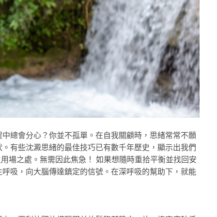
程中總會分心？你並不孤單。在自我關顧時，思緒常常不願
狀。有些沈澱思緒的最佳技巧已有數千年歷史，顯示出我們
用場之處。無需因此焦急！ 如果想隨時重拾平衡並找回安
注呼吸，向大腦傳達鎮定的信號。在深呼吸的幫助下，就能