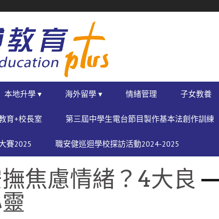
本地升學 ▾
海外留學 ▾
情緒管理
子女教養
教育+校長室
第三屆中學生電台節目製作基本法創作訓練
賽2025
職安健巡迴學校探訪活動2024-2025
撫焦慮情緒？4大良
心靈