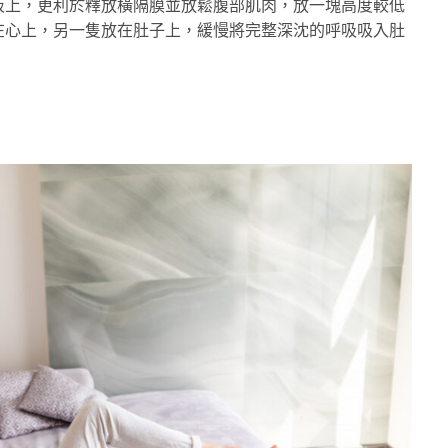
板上，更利於釋放橫隔膜並放鬆腹部肌肉，放一塊高度較低
在心上，另一隻放在肚子上，緩慢將完整深沈的呼吸吸入肚