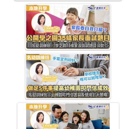
名幼訓練班｜ 學之園35條家長面試題目公開
名幼訓練班｜幼稚園叩門信書寫及使用五大策略