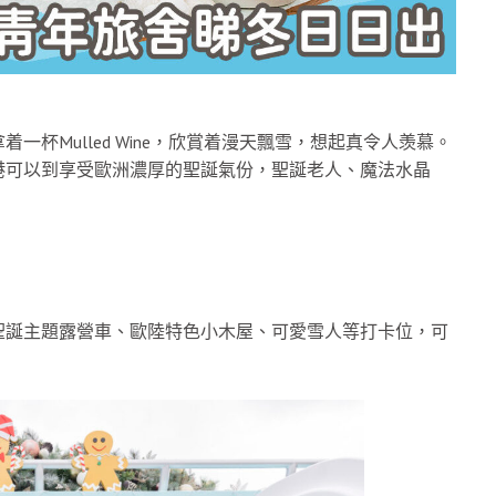
杯Mulled Wine，欣賞着漫天飄雪，想起真令人羡慕。
港可以到享受歐洲濃厚的聖誕氣份，聖誕老人、魔法水晶
聖誕主題露營車、歐陸特色小木屋、可愛雪人等打卡位，可