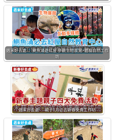
週末好去處 ｜ 鰂魚涌遊紅屋 參觀生物展覽+體驗自然工作
坊
週末好去處 ｜ 親子1月必去新春免費工作坊