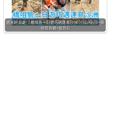
週末好去處 ｜橋咀島一日遊巧遇連島沙洲 行山+玩沙+睇
地質奇觀+搵奇石