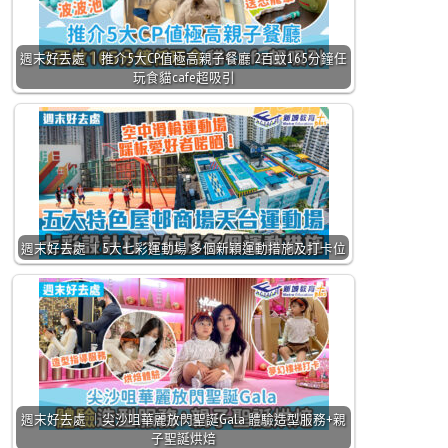
週末好去處 ｜推介5大CP值極高親子餐廳 2百蚊165分鐘任
玩食貓cafe超吸引
週末好去處 ｜5大七彩運動場 多個新穎運動措施及打卡位
週末好去處 ｜尖沙咀華麗放閃聖誕Gala 體驗造型服務+親
子聖誕烘焙