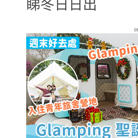
睇冬日日出
0