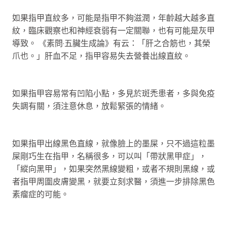
如果指甲直紋多，可能是指甲不夠滋潤，年齡越大越多直
紋，臨床觀察也和神經衰弱有一定關聯，也有可能是灰甲
導致。 《素問·五臟生成論》有云：「肝之合筋也，其榮
爪也。」肝血不足，指甲容易失去營養出線直紋。
如果指甲容易常有凹陷小點，多見於斑禿患者，多與免疫
失調有關，須注意休息，放鬆緊張的情緒。
如果指甲出線黑色直線，就像臉上的墨屎，只不過這粒墨
屎剛巧生在指甲，名稱很多，可以叫「帶狀黑甲症」，
「縱向黑甲」，如果突然黑線變粗，或者不規則黑線，或
者指甲周圍皮膚變黑，就要立刻求醫，須進一步排除黑色
素瘤症的可能。