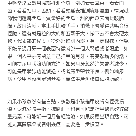
中醫常常喜歡用局部推測全身，例如看看耳朵，看看面
色，看看指甲，舌頭、看看頭髮去推測臟腑氣血，情況就
像我們選購西瓜，質量好的西瓜，甜的西瓜表面比較脆
綠，紋理清晰，拿上手比較墜手，拍幾下會覺得共鳴音很
輕脆，還有就是粒的大約和五毫子大，按下去不會太硬太
軟，代表熟的程度。從外部推測內部，有一定根據，但總
不能單憑月牙一個表面特徵就說一個人腎虛或者陽虛。如
果一個人平素有留意自己指甲的月牙，有突然增多的話，
可能提示甲狀腺功能亢進，如果月牙忽然消失或者減少，
可能是甲狀腺功能減退，或者嚴重營養不良，例如糖尿
病，令甲基沒有足夠營養，無法生產角蛋白細胞所致。
如果小孩忽然有些白點：多數是小孩指甲皮膚有輕微損
傷，要減少咬手指、搣倒刺，也有可能是指甲缺鈣矽鋅微
量元素，可能近一個月曾經腹瀉，如果反覆出現白點，可
能是真菌感染或者蛔蟲症，需要進一步檢查。