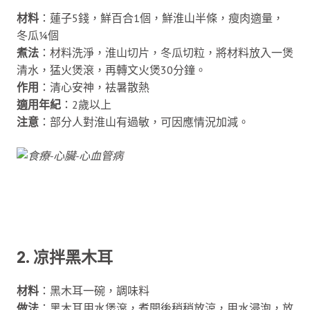
材料
：蓮子5錢，鮮百合1個，鮮淮山半條，瘦肉適量，
冬瓜¼個
煮法
：材料洗淨，淮山切片，冬瓜切粒，將材料放入一煲
清水，猛火煲滾，再轉文火煲30分鐘。
作用
：清心安神，袪暑散熱
適用年紀
：2歲以上
注意
：部分人對淮山有過敏，可因應情況加減。
2. 凉拌黑木耳
材料
：黑木耳一碗，調味料
做法
：黑木耳用水煲滾，煮開後稍稍放涼，用水浸泡，放