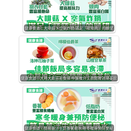
健康食譜｜大啡菇 X 空氣炸鍋 滿足「啖啖肉」的願望
健康食譜｜大時大節容易食滯 中醫推介三款開胃消滯茶飲
健康食譜｜簡易薑汁牛奶番薯糖水 寒冬暖身預防便秘