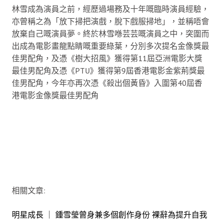
林雪成為演員之前，經歷過場務及十年嘅臨時演員經驗，
亦曾稱之為「放下掃把演戲，脫下戲服掃地」，並稱唔會
放棄自己嘅演員夢。終於林雪喺芸芸嘅演員之中，突圍而
出成為電影畫龍點睛嘅重要綠葉，分別多次提名金像獎最
佳男配角，及憑《樹大招風》獲得第11屆亞洲電影大獎
最佳男配角及憑《PTU》獲得第9屆香港電影金紫荊獎最
佳男配角，今年亦再次憑《殺出個黃昏》入圍第40屆香
港電影金像獎最佳男配角
相關文章:
明星成長 ｜ 鍾雪瑩曾身兼多個創作身份 裸辭為提升自我