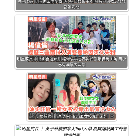
明星成長 ｜ 宣道國際學校CAIS星二代集中地 陳慧琳陳敏之仔仔
都讀呢間
明星成長 ｜《正義迴廊》 楊偉倫早已為舞台劇最佳男主角 自小
已有濃厚表演慾
明星成長 ｜ 油尖旺區Band1女校專出港姐