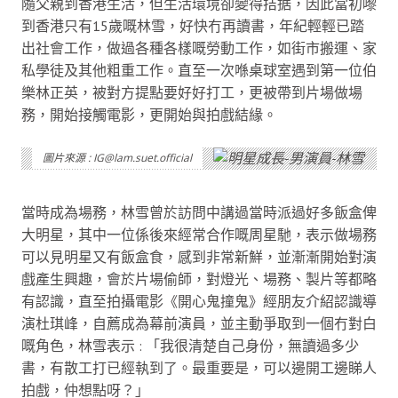
隨父親到香港生活，但生活環境卻變得拮据，因此當初嚟
到香港只有15歲嘅林雪，好快冇再讀書，年紀輕輕已踏
出社會工作，做過各種各樣嘅勞動工作，如街市搬運、家
私學徒及其他粗重工作。直至一次喺桌球室遇到第一位伯
樂林正英，被對方提點要好好打工，更被帶到片場做場
務，開始接觸電影，更開始與拍戲結緣。
圖片來源 : IG@lam.suet.official
當時成為場務，林雪曾於訪問中講過當時派過好多飯盒俾
大明星，其中一位係後來經常合作嘅周星馳，表示做場務
可以見明星又有飯盒食，感到非常新鮮，並漸漸開始對演
戲產生興趣，會於片場偷師，對燈光、場務、製片等都略
有認識，直至拍攝電影《開心鬼撞鬼》經朋友介紹認識導
演杜琪峰，自薦成為幕前演員，並主動爭取到一個冇對白
嘅角色，林雪表示 : 「我很清楚自己身份，無讀過多少
書，有散工打已經執到了。最重要是，可以邊開工邊睇人
拍戲，仲想點呀？」