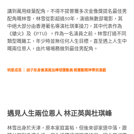
講到萬用綠葉配角，不得不提曾獲多次金像獎提名最佳男
配角嘅林雪，林雪從影超過30年，演過無數部電影，其
中絕大部分由香港著名導演杜琪峯操刀，其中代表作為
《鎗火》及《PTU》。作為一名演員之前，林雪打過不同
類型嘅雜工，年少時並無任何人生目標，直至遇上人生中
嘅兩位恩人，由片場場務做到最佳男配角。
明星成長 ｜ 胡子彤身兼演員加棒球運動員 將運動精神帶到演戲
遇見人生兩位恩人 林正英與杜琪峰
林雪出身於天津，原本家庭富裕，但後來卻家道中落，跟