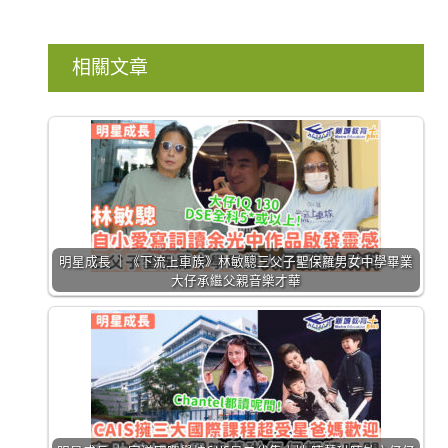
相關文章
明星成長 ｜《下流上車族》林敏驄三父子聖保羅男女中學畢業
大仔承繼父親音樂才華