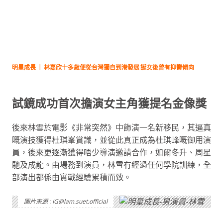
明星成長 ｜ 林嘉欣十多歲便從台灣獨自到港發展 誕女後曾有抑鬱傾向
試鏡成功首次擔演女主角獲提名金像獎
後來林雪於電影《非常突然》中飾演一名新移民，其逼真
嘅演技獲得杜琪峯賞識，並從此真正成為杜琪峰嘅御用演
員，後來更逐漸獲得唔少導演邀請合作，如爾冬升、周星
馳及成龍。由場務到演員，林雪冇經過任何學院訓練，全
部演出都係由實戰經驗累積而致。
圖片來源 : IG@lam.suet.official