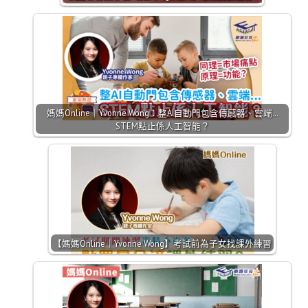
媽媽Online｜Yvonne Wong：整AI自動門包含傳感器、雲端…
STEM點止係人工智能？
【媽媽Online｜Yvonne Wong】考試前為子女找課外練習