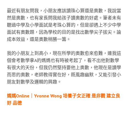
最近有朋友問我，小朋友應該讀珠心算還是奧數，我說當
然是奧數，也有家長問我給孩子讀奧數的好處。筆者未有
聽過中學及小學面試是考珠心算的，但是卻遇上不少中學
面試有奧數題，因為學校的目的是找出數學尖子拔尖。論
成本效益，還是奧數稍勝一籌。
我的小朋友上到高小，現在所學的奧數愈來愈難，連我這
個會考數學拿A的媽媽也有時被考起了，看不出他對數學
有很大的天份，但我仍然堅持要他上奧數，他現在是讀學
而思的奧數，老師教得實在好，既風趣幽默，又能引發小
朋友對數學及邏輯的興趣。
媽媽Online｜Yvonne Wong 培養子女正確 是非觀 建立良
好 品德