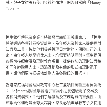
戲，與子女討論各使用金錢的情境，開啓日常的「Money
Talk」。
恒生銀行傳訊及企業可持續發展總監王美琪表示︰「恒生
希望透過各項社區投資計劃，為年輕人及其家人提供理財
知識及工具，協助他們妥善管理日常財務，保障自己的未
來。由年輕人以至退休人士，均需要精明理財。恒生提供
各類可持續金融及理財教育項目，提供適切的理財知識給
不同年齡階層人士，透過互動及有趣的形式如理財電子
書，讓他們更有把握地計劃人生各階段的目標。」
香港家庭福利會理財教育中心社工兼項目統籌王君偉認為
︰「e$mart理財童學會電子書讓小朋友體驗電子交易及
各種消費模式，令他們了解儲蓄及正確消費的重要性。由
於數碼化理財是全球大趨勢，家長必須盡早教育子女使用