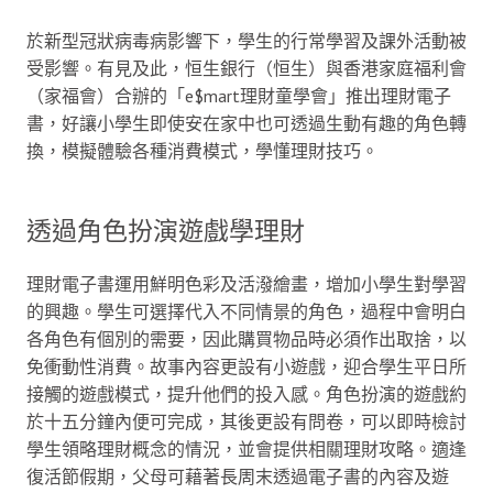
於新型冠狀病毒病影響下，學生的行常學習及課外活動被
受影響。有見及此，恒生銀行（恒生）與香港家庭福利會
（家福會）合辦的「e$mart理財童學會」推出理財電子
書，好讓小學生即使安在家中也可透過生動有趣的角色轉
換，模擬體驗各種消費模式，學懂理財技巧。
透過角色扮演遊戲學理財
理財電子書運用鮮明色彩及活潑繪畫，增加小學生對學習
的興趣。學生可選擇代入不同情景的角色，過程中會明白
各角色有個別的需要，因此購買物品時必須作出取捨，以
免衝動性消費。故事內容更設有小遊戲，迎合學生平日所
接觸的遊戲模式，提升他們的投入感。角色扮演的遊戲約
於十五分鐘內便可完成，其後更設有問卷，可以即時檢討
學生領略理財概念的情況，並會提供相關理財攻略。適逢
復活節假期，父母可藉著長周末透過電子書的內容及遊