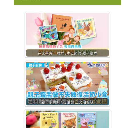
在家學習 ｜推薦8本母親節 親子繪本
親子廚房|DIY 復活節 三文治蛋糕