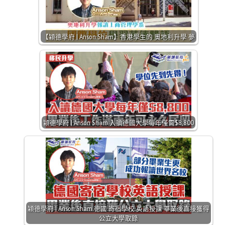
【㯋德學府 | Anson Sham】香港學生的 奧地利升學 夢
㯋德學府 | Anson Sham 入讀德國大學每年僅需$8,800
㯋德學府 | Anson Sham 德國 寄宿學校 英語授課 畢業後直接獲得
公立大學取錄