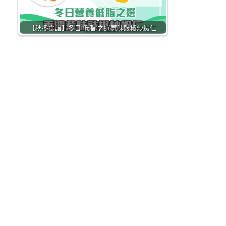
【秋冬食譜】冬日 低脂 之選惹味豉椒炒蝦仁