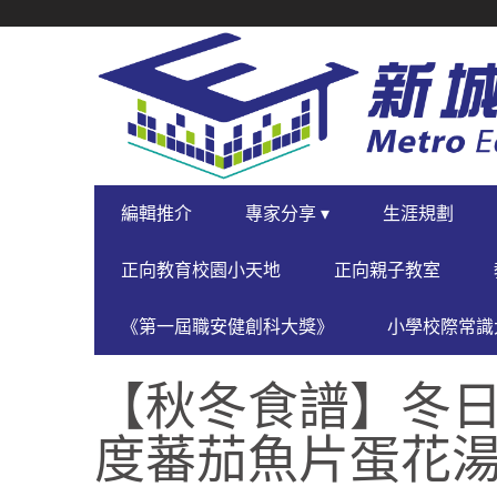
SECONDARY
NAVIGATION
PRIMARY
編輯推介
專家分享 ▾
生涯規劃
NAVIGATION
正向教育校園小天地
正向親子教室
《第一屆職安健創科大獎》
小學校際常識大
【秋冬食譜】冬日暖
度蕃茄魚片蛋花