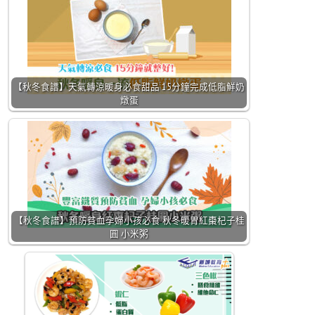
【秋冬食譜】天氣轉涼暖身必食甜品 15分鐘完成低脂鮮奶
燉蛋
【秋冬食譜】預防貧血孕婦小孩必食 秋冬暖胃紅棗杞子桂
圓 小米粥