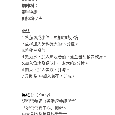
調味料：
鹽半茶匙
胡椒粉少許
做法：
1.蕃茄切成小件，魚柳切成小塊。
2.魚柳加入醃料醃大約15分鐘。
3.將雞蛋發勻。
4.煲滾水，加入薑及蕃茄，煮至蕃茄稍為軟身。
5.加入魚塊及調味料，煮大約5分鐘。
6.關火，加入蛋液，拌勻。
7.最後 湯 中加入蔥花，即成。
吳耀芬
（Kathy）
認可營養師（香港營養師學會）
「家營營養中心」創辦人
中大食物及營養科學學士