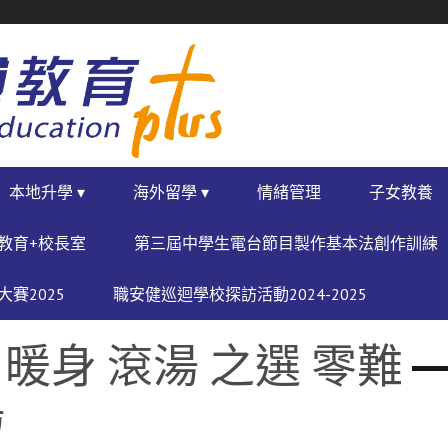
本地升學 ▾
海外留學 ▾
情緒管理
子女教養
教育+校長室
第三屆中學生電台節目製作基本法創作訓練
賽2025
職安健巡迴學校探訪活動2024-2025
身 滾湯 之選 零難
湯