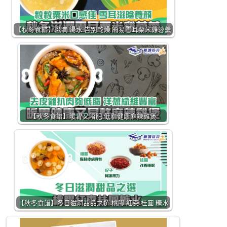
【秋冬食譜】滋潤 湯水 告別乾燥 簡易雪耳粟米雞蓉羹
【秋冬食譜】暖胃又唔肥 低脂健康麻辣雞煲
【秋冬食譜】冬日滋潤甜品之選 桃膠 紅棗 桂圓 糖水