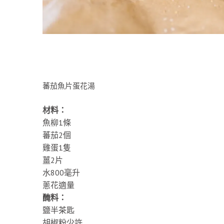
蕃茄魚片蛋花湯
材料：
魚柳1條
蕃茄2個
雞蛋1隻
薑2片
水800毫升
蔥花適量
醃料：
鹽半茶匙
胡椒粉少許