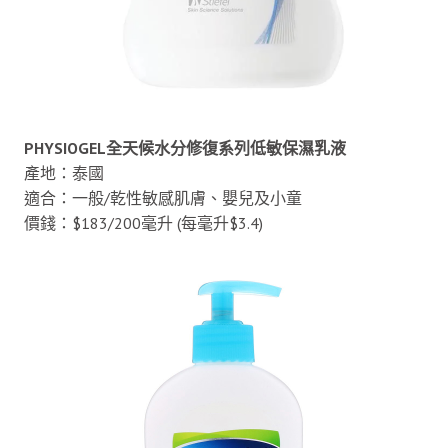
PHYSIOGEL全天候水分修復系列低敏保濕乳液
產地：泰國
適合：一般/乾性敏感肌膚、嬰兒及小童
價錢：$183/200毫升 (每毫升$3.4)