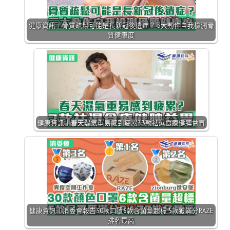
健康資訊｜骨質疏鬆可能是長新冠後遺症？ 3大動作自我檢測骨
質健康度
健康資訊｜春天濕氣重易感到疲累? 3款祛濕食療健脾益胃
健康資訊｜消委會報告30款口罩6款含菌量超標 5款獲滿分RAZE
排名最高