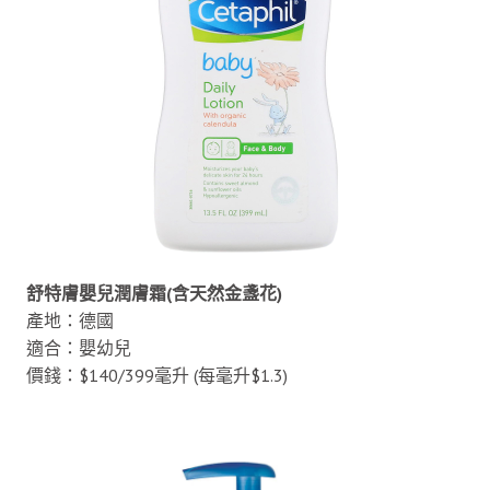
舒特膚嬰兒潤膚霜(含天然金盞花)
產地：德國
適合：嬰幼兒
價錢：$140/399毫升 (每毫升$1.3)