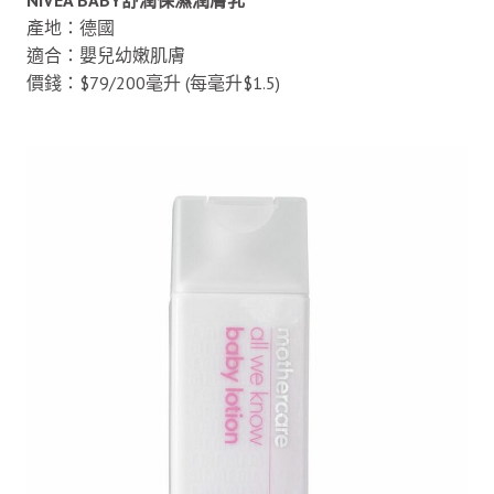
NIVEA BABY舒潤保濕潤膚乳
產地：德國
適合：嬰兒幼嫩肌膚
價錢：$79/200毫升 (每毫升$1.5)