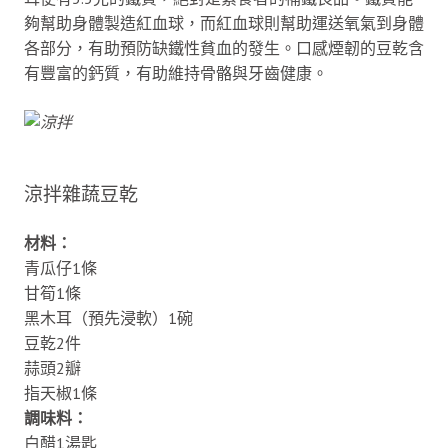
夠幫助身體製造紅血球，而紅血球則幫助運送氧氣到身體
各部分，有助預防缺鐵性貧血的發生。口感煙韌的豆乾含
有豐富的鈣質，有助維持骨骼與牙齒健康。
涼拌雜蔬豆乾
材料：
青瓜仔1條
甘筍1條
黑木耳（預先浸軟）1碗
豆乾2件
蒜頭2瓣
指天椒1條
調味料：
白醋1湯匙