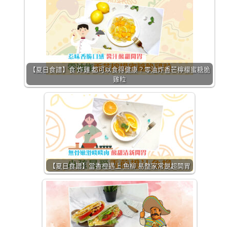
【夏日食譜】食 炸雞 都可以食得健康？零油炸香芒檸檬蜜糖脆
雞粒
【夏日食譜】當香橙遇上 魚柳 易整家常餸超開胃