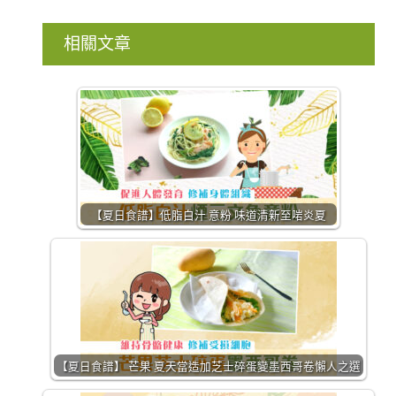
相關文章
【夏日食譜】低脂白汁 意粉 味道清新至啱炎夏
【夏日食譜】 芒果 夏天當造加芝士碎蛋變墨西哥卷懶人之選