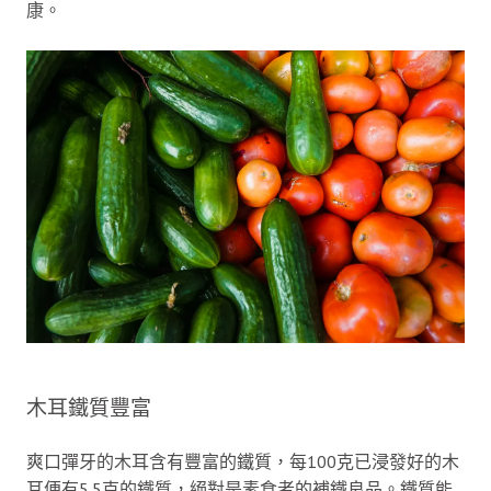
康。
木耳鐵質豐富
爽口彈牙的木耳含有豐富的鐵質，每100克已浸發好的木
耳便有5.5克的鐵質，絕對是素食者的補鐵良品。鐵質能