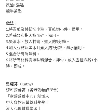
豉油1湯匙
糖半茶匙
做法：
1.將青瓜及甘筍切小粒，豆乾切小件，備用。
2.將蒜頭和指天椒切碎，備用。
3.煲滾水，放入甘筍，煮大約5分鐘。
4.加入豆乾及黑木耳煮大約2分鐘，瀝水備用。
5.混合所有調味料。
6.將所有材料與調味料混合，拌勻，放入雪櫃冷藏1小
時，即成。
吳耀芬
（Kathy）
認可營養師（香港營養師學會）
「家營營養中心」創辦人
中大食物及營養科學學士
港大心理輔導學碩士