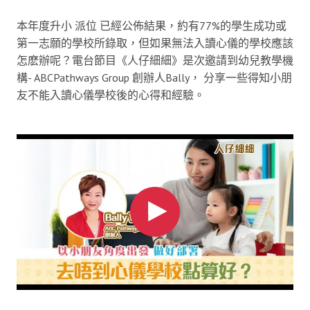
本年度升小 派位 已經公佈結果，約有77%的學生成功或
第一志願的學校所錄取，但如果無法入讀心儀的學校應該
怎麽辦呢？電台節目《人仔細細》是次邀請到幼兒教學機
構- ABCPathways Group 創辦人Bally， 分享一些得知小朋
友不能入讀心儀學校後的心得和經驗。