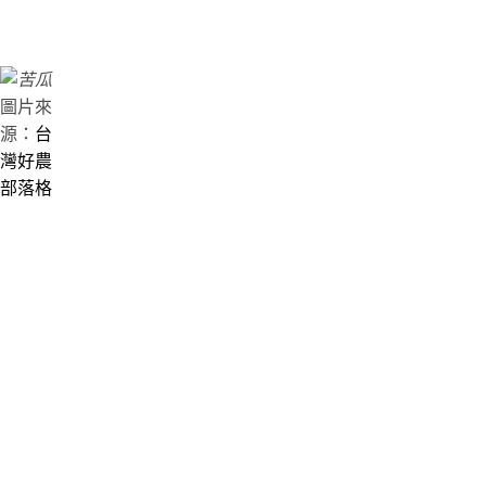
圖片來
源：
台
灣好農
部落格