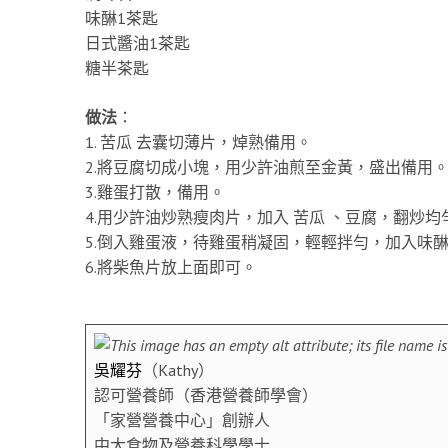
味醂1茶匙
日式醬油1茶匙
糖半茶匙
做法
：
1. 苦瓜 去囊切薄片，焯熟備用。
2.將豆腐切成小塊，用少許油煎至金黃，盛出備用
3.雞蛋打散，備用。
4.用少許油炒熟瘦肉片，加入 苦瓜 、豆腐，翻炒均
5.倒入雞蛋液，待雞蛋稍凝固，輕輕拌勻，加入味
6.將柴魚片放上面即可。
吳耀芬
（Kathy）
認可營養師（香港營養師學會）
「家營營養中心」創辦人
中大食物及營養科學學士