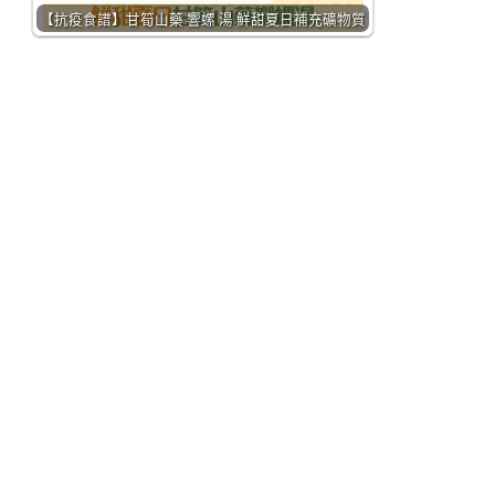
【抗疫食譜】甘筍山藥 響螺 湯 鮮甜夏日補充礦物質