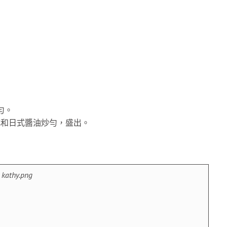
。
勻。
醂和日式醬油炒勻，盛出。