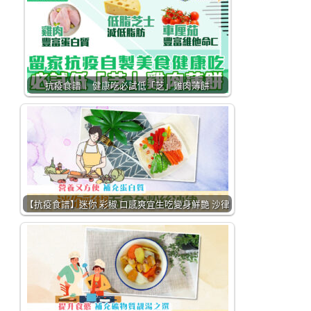
抗疫食譜｜ 健康吃必試低「芝」雞肉薄餅
【抗疫食譜】迷你 彩椒 口感爽宜生吃變身鮮艷 沙律