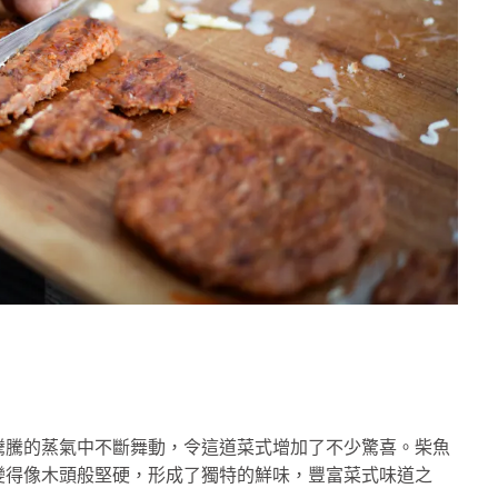
騰騰的蒸氣中不斷舞動，令這道菜式增加了不少驚喜。柴魚
變得像木頭般堅硬，形成了獨特的鮮味，豐富菜式味道之