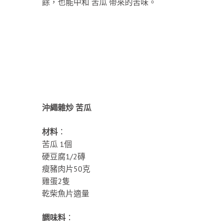
餘，也能中和 苦瓜 帶來的苦味。
沖繩雜炒 苦瓜
材料
：
苦瓜 1個
硬豆腐1/2磚
瘦豬肉片50克
雞蛋2隻
乾柴魚片適量
調味料
：