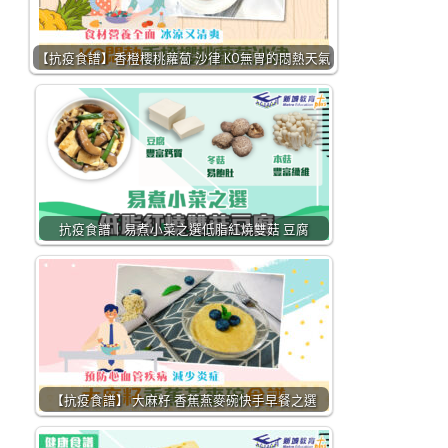
【抗疫食譜】香橙櫻桃蘿蔔 沙律 KO無胃的悶熱天氣
抗疫食譜｜易煮小菜之選低脂紅燒雙菇 豆腐
【抗疫食譜】 大麻籽 香蕉燕麥碗快手早餐之選