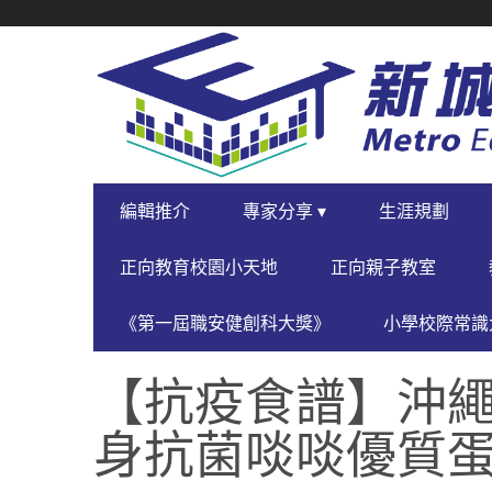
SECONDARY
NAVIGATION
PRIMARY
編輯推介
專家分享 ▾
生涯規劃
NAVIGATION
正向教育校園小天地
正向親子教室
《第一屆職安健創科大獎》
小學校際常識大
【抗疫食譜】沖繩
身抗菌啖啖優質