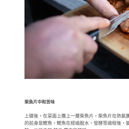
柴魚片中和苦味
上碟後，在菜面上撒上一層柴魚片，柴魚片在熱氣
的前身是鰹魚，鰹魚在經過脫水、發酵等過程後，