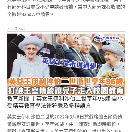
有部分科目亦受不少申請者報讀，當中大部分課程收取的
全數是Band A 申請者。
21 9 月 2022
教育新聞 ｜英女王伊利沙伯二世享年96歲 自小
受精英教育學法律狩獵及多種語言
英女王伊利沙伯二世於2022年9月8日於蘇格蘭巴爾莫勒
爾城堡安詳離世，享年96歲，由王儲查理斯即時繼位，
稱號「查理斯三世」。英女王伊利沙伯二世出生於1926