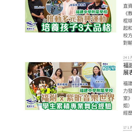
直
《教
棍球
起和
校
對
24 1 
福
展
福
力發
室》
姐
經
17 1 