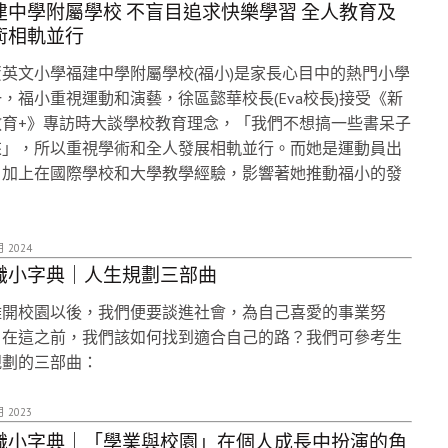
建中學附屬學校 不盲目追求快樂學習 全人教育及
術相軌並行
英文小學福建中學附屬學校(福小)是家長心目中的熱門小學
，福小重視運動和演藝，徐區懿華校長(Eva校長)接受《新
教育+》專訪時大談學校教育理念，「我們不想搞一些書呆子
來」，所以重視學術和全人發展相軌並行。而她是運動員出
，加上在國際學校和大學教學經驗，影響著她推動福小的發
。
月 2024
識小字典｜人生規劃三部曲
離開校園以後，我們便要談進社會，為自己喜愛的事業努
。在這之前，我們該如何找到適合自己的路？我們可參考生
規劃的三部曲：
月 2023
識小字典｜「學業與校園」在個人成長中扮演的角