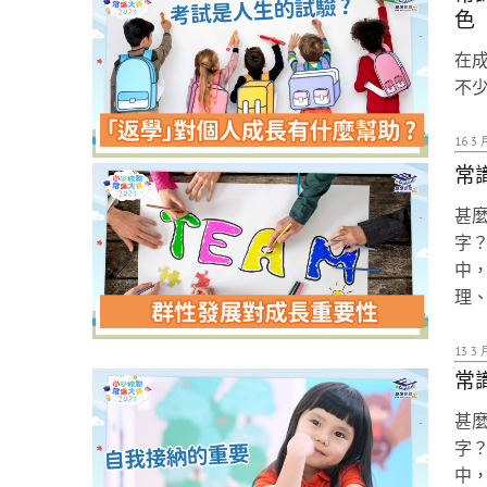
色
在
不
16 3 
常
甚
字
中
理
13 3 
常
甚
字
中