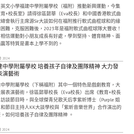
資英文小學福建中學附屬學校（福附）推動新興運動，今集
育+校長室》請得徐區懿華（Eva校長）和中國香港軟式曲
總會執行主席源Sir大談如何在福附推行軟式曲棍球和的緣
困難，克服困難後，2023年是福附軟式曲棍球隊大豐收！
方相信運動對小朋友成長有好處，學到堅持、體育精神、面
輸贏等特質是書本上學不到的。
月 2024
建中學附屬學校 培養孩子自律及團隊精神 大力發
表演藝術
建中學附屬學校（下稱福附）其中一個特色是戲劇教育，大
展表演藝術，徐區懿華校長（Eva校長）出席《教育+校長
訪談節目時，與全球傑青兒歌天后李紫昕博士（Purple 姐
）和節目主持人KK大談學校與「紫昕音樂世界」合作演出的
歷，如何培養孩子自律及團隊精神 。
月 2024