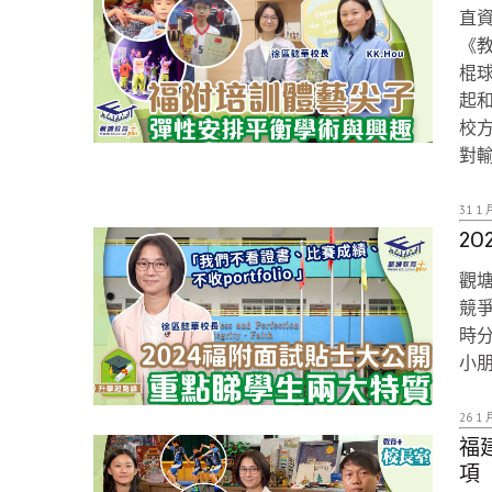
直
《教
棍球
起和
校
對
31 1 
2
觀
競爭
時
小
26 1 
福
項