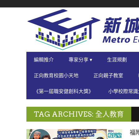
SECONDARY
NAVIGATION
PRIMARY
編輯推介
專家分享 ▾
生涯規劃
NAVIGATION
正向教育校園小天地
正向親子教室
《第一屆職安健創科大獎》
小學校際常識大
TAG ARCHIVES: 全人教育
福