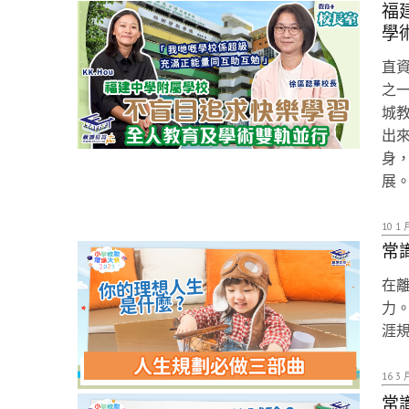
福
學
直資
之一
城
出
身
展
10 1 
常
在
力
涯
16 3 
常