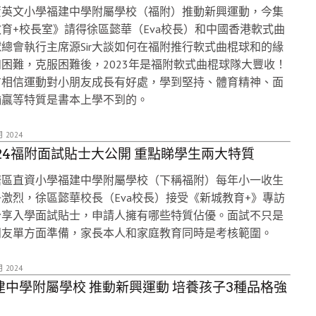
資英文小學福建中學附屬學校（福附）推動新興運動，今集
育+校長室》請得徐區懿華（Eva校長）和中國香港軟式曲
總會執行主席源Sir大談如何在福附推行軟式曲棍球和的緣
困難，克服困難後，2023年是福附軟式曲棍球隊大豐收！
方相信運動對小朋友成長有好處，學到堅持、體育精神、面
輸贏等特質是書本上學不到的。
月 2024
024福附面試貼士大公開 重點睇學生兩大特質
塘區直資小學福建中學附屬學校（下稱福附）每年小一收生
激烈，徐區懿華校長（Eva校長）接受《新城教育+》專訪
分享入學面試貼士，申請人擁有哪些特質佔優。面試不只是
朋友單方面準備，家長本人和家庭教育同時是考核範圍。
月 2024
建中學附屬學校 推動新興運動 培養孩子3種品格強