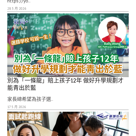
https://yo..
28 5 月 2026
別為「一條龍」賠上孩子12年 做好升學規劃才
能青出於藍
家長總希望為孩子選..
17 5 月 2026