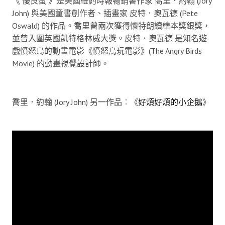
《 優良蛋 》是美國紐約時報暢銷書作家 喬里．約翰 (Jory
John) 與美國童書創作者、插畫家 皮特．奧瓦德 (Pete
Oswald) 的作品。喬里曾兩次獲得懷特朗讀繪本獎銀獎，
並曾入圍英國凱特格林威大獎。皮特．奧瓦德 是知名遊
戲憤怒鳥的動畫電影《憤怒鳥玩電影》(The Angry Birds
Movie) 的動畫視覺設計師。
喬里．約翰 (Jory John) 另一作品︰《
好煩好煩的小企鵝
》