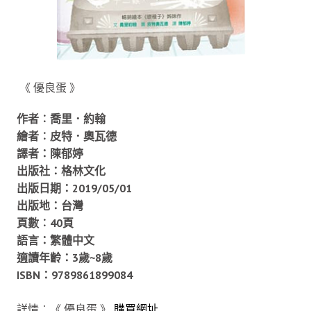
《 優良蛋 》
作者︰喬里．約翰
繪者︰皮特．奧瓦德
譯者：陳郁婷
出版社：格林文化
出版日期：2019/05/01
出版地：台灣
頁數︰40頁
語言：繁體中文
適讀年齡：3歲~8歲
ISBN：9789861899084
詳情︰《 優良蛋 》
購買網址