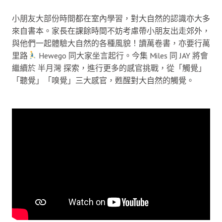
小朋友大部份時間都在室內學習，對大自然的認識亦大多
來自書本。家長在課餘時間不妨考慮帶小朋友出走郊外，
與他們一起體驗大自然的各種風貌！讀萬卷書，亦要行萬
里路
Hewego 同大家坐言起行。今集 Miles 同 JAY 將會
繼續於 半月灣 探索，進行更多的感官挑戰，從「觸覺」
「聽覺」「嗅覺」三大感官，甦醒對大自然的觸覺。