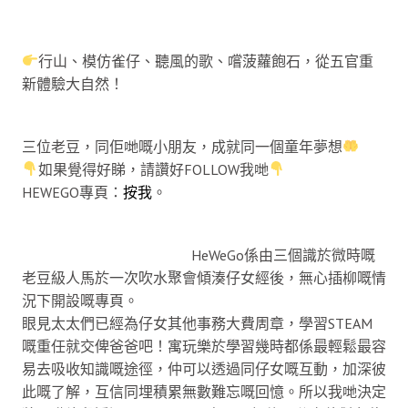
行山、模仿雀仔、聽風的歌、嚐菠蘿飽石，從五官重
新體驗大自然！
三位老豆，同佢哋嘅小朋友，成就同一個童年夢想
如果覺得好睇，請讚好FOLLOW我哋
HEWEGO專頁：
按我
。
HeWeGo係由三個識於微時嘅
老豆級人馬於一次吹水聚會傾湊仔女經後，無心插柳嘅情
況下開設嘅專頁。
眼見太太們已經為仔女其他事務大費周章，學習STEAM
嘅重任就交俾爸爸吧！寓玩樂於學習幾時都係最輕鬆最容
易去吸收知識嘅途徑，仲可以透過同仔女嘅互動，加深彼
此嘅了解，互信同埋積累無數難忘嘅回憶。所以我哋決定