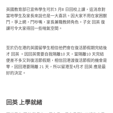
英國教育部已宣佈學生可於3 月8 日回校上課，這消息對
當地學生及家長來說也是一大喜訊。因大家不用在家困獸
鬥，爭上網，鬥吵嘴，家長兼職教師角色。子女 回英 復
課可令大家得回一些喘氣空間。
至於仍在港的英國留學生相信他們會在復活節假期完結後
才 回英 。因回英需要自我隔離10 天，當隔離10 天完結
便差不多又到復活節假期，相信回港渡復活節假的機會是
零，因回港要隔離 21 天，所以留港至4月才 回英 應是最
好的決定。
回英 上學就緒