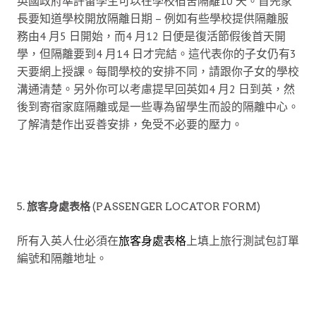
英國政府準許留學生可以在學校宿舍隔離10 天。首先家
長要知道學校開放隔離日期 – 例如有些學校提供隔離服
務由4 月5 日開始，而4 月12 日便是復活節假後首天開
學，但隔離要到4 月14 日才完結。這代表你的子女仍有3
天要網上授課。每間學校的安排不同，請跟你子女的學校
溝通清楚。另外你可以考慮提早回英如4 月2 日到英，然
後到寄宿家庭隔離或是一些專為留學生而設的隔離中心。
了解清楚作出妥善安排，免受不必要的壓力。
5.
旅客身處表格
(PASSENGER LOCATOR FORM)
所有入英人仕必須在
旅客身處表格
上填上旅行測試包訂單
編號和隔離地址。