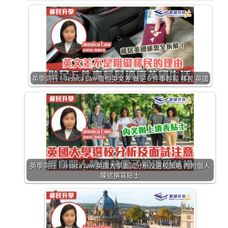
英學同行｜Jessica Law 唔怕英文差 做足６件事輕鬆 移民 英國
英學同行｜Jessica Law 英國大學面試分析及選校策略 內附個人
陳述撰寫貼士