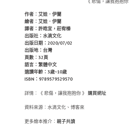
《 悲傷，讓我抱抱你
作者︰艾娃．伊蘭
繪者︰艾娃．伊蘭
譯者：許皓宜，莊宥榛
出版社：水滴文化
出版日期：2020/07/02
出版地：台灣
頁數︰32頁
語言：繁體中文
適讀年齡：3歲~10歲
ISBN：9789579529570
詳情︰《 悲傷，讓我抱抱你 》
購買網址
資料來源︰水滴文化、博客來
更多繪本推介︰
親子共讀