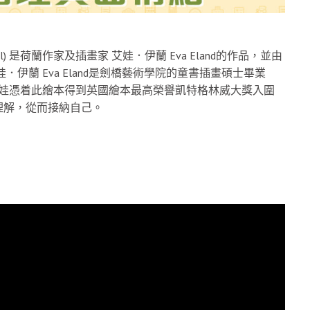
o Call) 是荷蘭作家及插畫家 艾娃．伊蘭 Eva Eland的作品，並由
伊蘭 Eva Eland是劍橋藝術學院的童書插畫碩士畢業
艾娃憑着此繪本得到英國繪本最高榮譽凱特格林威大獎入圍
理解，從而接納自己。