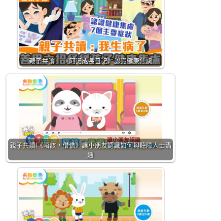
親子共讀｜ 《阿諾成長日記》認識健康焦慮
親子共讀|《唔該，借借》讓小朋友認識如何與聽障人士溝
通