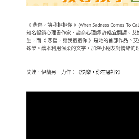
《 悲傷，讓我抱抱你 》(When Sadness Comes T
知名暢銷心理書作家、諮商心理師 許皓宜翻譯。艾娃．
生，而《 悲傷，讓我抱抱你 》是她的首部作品。
殊榮。繪本利用温柔的文字，加深小朋友對情緒的
艾娃．伊蘭另一力作︰《
快樂，你在哪裡?
》