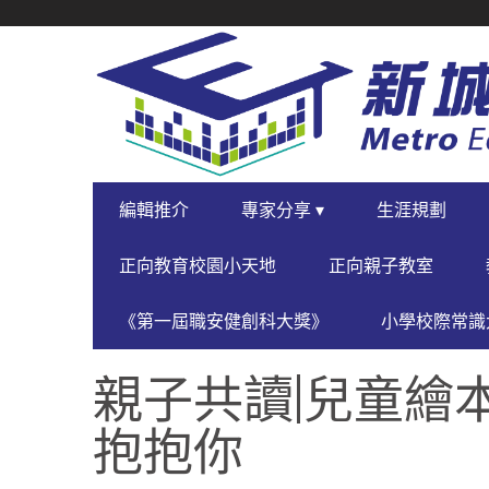
SECONDARY
NAVIGATION
PRIMARY
編輯推介
專家分享 ▾
生涯規劃
NAVIGATION
正向教育校園小天地
正向親子教室
《第一屆職安健創科大獎》
小學校際常識大
親子共讀|兒童繪本
抱抱你