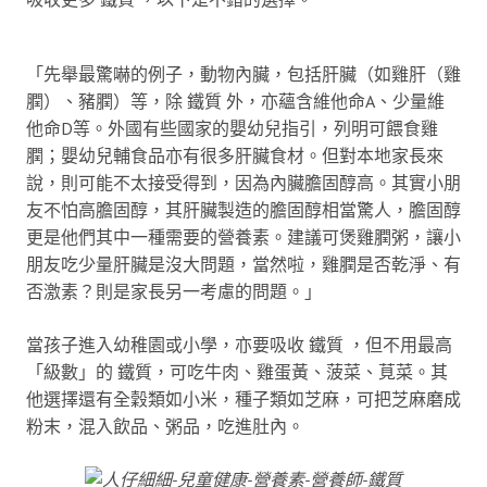
「先舉最驚嚇的例子，動物內臟，包括肝臟（如雞肝（雞
膶）、豬膶）等，除 鐵質 外，亦蘊含維他命A、少量維
他命D等。外國有些國家的嬰幼兒指引，列明可餵食雞
膶；嬰幼兒輔食品亦有很多肝臟食材。但對本地家長來
說，則可能不太接受得到，因為內臟膽固醇高。其實小朋
友不怕高膽固醇，其肝臟製造的膽固醇相當驚人，膽固醇
更是他們其中一種需要的營養素。建議可煲雞膶粥，讓小
朋友吃少量肝臟是沒大問題，當然啦，雞膶是否乾淨、有
否激素？則是家長另一考慮的問題。」
當孩子進入幼稚園或小學，亦要吸收 鐵質 ，但不用最高
「級數」的 鐵質，可吃牛肉、雞蛋黃、菠菜、莧菜。其
他選擇還有全穀類如小米，種子類如芝麻，可把芝麻磨成
粉末，混入飲品、粥品，吃進肚內。