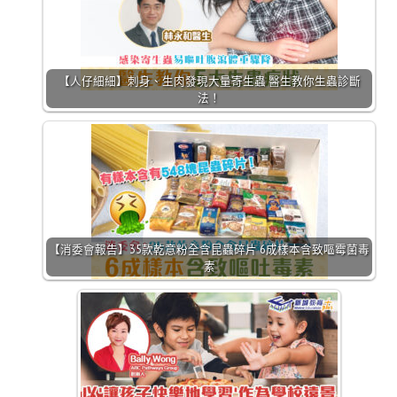
【人仔細細】刺身、生肉發現大量寄生蟲 醫生教你生蟲診斷
法！
【消委會報告】35款乾意粉全含昆蟲碎片 6成樣本含致嘔霉菌毒
素