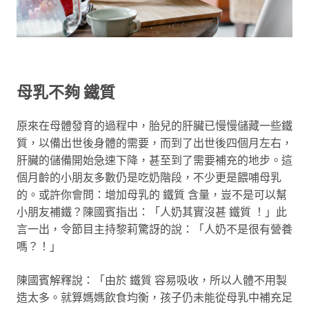
母乳不夠 鐵質
原來在母體發育的過程中，胎兒的肝臟已慢慢儲藏一些鐵
質，以備出世後身體的需要，而到了出世後四個月左右，
肝臟的儲備開始急速下降，甚至到了需要補充的地步。這
個月齡的小朋友多數仍是吃奶階段，不少更是餵哺母乳
的。或許你會問：增加母乳的 鐵質 含量，豈不是可以幫
小朋友補鐵？陳國賓指出：「人奶其實沒甚 鐵質 ！」此
言一出，令節目主持黎莉驚訝的說：「人奶不是很有營養
嗎？！」
陳國賓解釋說：「由於 鐵質 容易吸收，所以人體不用製
造太多。就算媽媽飲食均衡，孩子仍未能從母乳中補充足