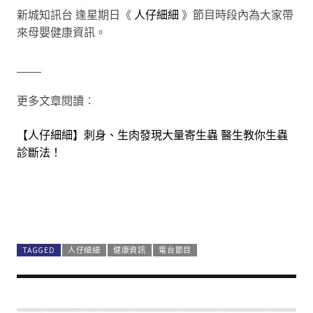
新城知訊台 逢星期日《
人仔細細
》節目時段內為大家帶
來母嬰健康資訊。
_____
更多文章閱讀︰
【人仔細細】刺身、生肉發現大量寄生蟲 醫生教你生蟲
診斷法！
TAGGED
人仔細細
健康資訊
電台節目