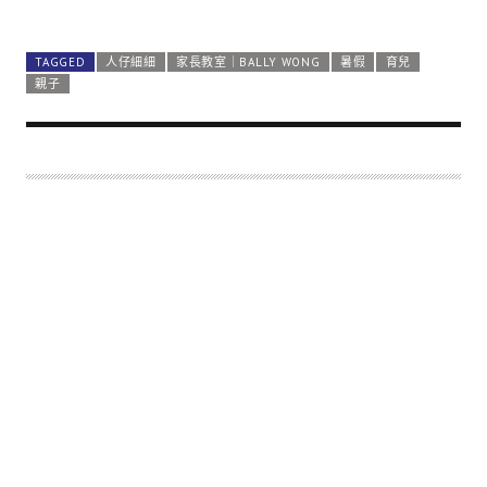
TAGGED
人仔細細
家長教室｜BALLY WONG
暑假
育兒
親子