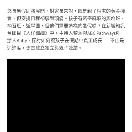
悠長暑假即將展開，對家長來說，既是親子相處的黃金機
會，但安排日程卻感到頭痛。孩子有密密麻麻的興趣班、
補習班、遊學團，但他們需要這樣的暑假嗎？在新城知訊
台節目《人仔細細》中，主持人黎莉與ABC Pathways創
辦人Bally，探討如何讓孩子在假期中真正成長——不止是
追進度，更是建立獨立與親子連結。