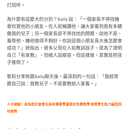
打招呼。
為什麼有這麼大的分別？Bally 說：「一個家長不停找機
會欣賞他的小朋友，在人前稱讚他，讓大家看到我有多驕
傲我的兒子；另一個家長卻不停找他的問題、說他不是、
羞辱他，嫌他做得不夠好。你說這個小朋友長大後怎麼會
成功？」她指出，很多父母在人前教訓孩子，是為了證明
自己「有家教」，怕被人說縱容。但這樣做，其實是把孩
子推倒了。
黎莉分享她跟Bally聊天後，最深刻的一句話：「我經常
跟自己說：我教兒子，不是要教給人家看。」
人仔細細｜肩負起社會責任為有需要學童提供免費教學 按照學生能力編班因
材施教