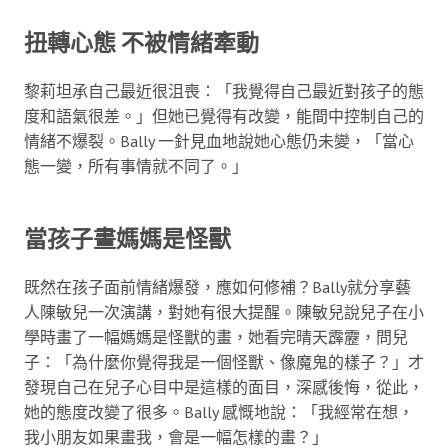
扭轉心態 不被情緒牽動
黎莉坦承自己最近很沮喪：「我覺得自己最近對孩子的態
度和語氣很差。」但她已覺得有改變，能間中控制自己的
情緒不爆裂。Bally 一針見血地說她心態仍未變，「當心
態一變，所有事情就不同了。」
當孩子畫媽媽是怪獸
既然在孩子面前情緒爆發，應如何修補？Bally就分享藝
人陳敏兒一次演講，對她有很大提醒。陳敏兒說兒子在小
學時畫了一幅媽媽是怪獸的畫，她看完晴天霹靂，問兒
子：「為什麼你覺得我是一個怪獸、像魔鬼的樣子？」才
發現自己在兒子心目中是這樣的面目，深感後悔，從此，
她的態度改變了很多。Bally 感慨地說：「我經常在想，
我小朋友如果畫我，會是一幅怎樣的畫？」