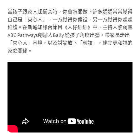
當孩子跟家人起衝突時，你會怎麼做？許多媽媽常常覺得
自己是「夾心人」，一方覺得你偏袒，另一方覺得你處處
維護。在新城知訊台節目《人仔細細》中，主持人黎莉與
ABC Pathways創辦人Bally 從孩子角度出發，帶家長走出
「夾心人」困境，以及討論放下「應該」，建立更和諧的
家庭關係。