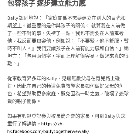
包容孩子 逐步建立能力感
Bally 認同地說：「家庭關係不需要建立在別人的目光和
期望上。最重要的是你與孩子的關係。 就算我在人前做
了一些不對的事，失禮了一點，我也不需要在人前羞辱
他。我反而要包容他，例如說：『不要緊，他不舒服，暫
時不叫人。』我們要讓孩子在人前有能力感和自信。」她
坦言：「包容兩個字，字面上理解很容易，做起來真的很
難。」
從事教育界多年的Bally，見過無數父母在育兒路上碰
釘，因此在自己的頻道免費教導家長如何做好父母的角
色，希望幫助更多家庭，避免因為一時之氣，破壞了最珍
貴的親子關係。
如果有興趣登記參與校長簡介會的家長，可到Bally 與您
童行了解詳情。
https://zh-
hk.facebook.com/ballytogetherwewalk/