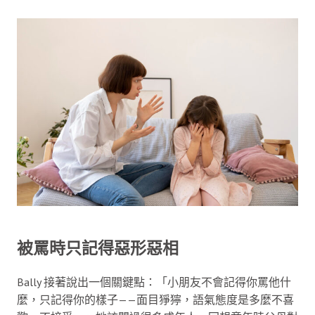
被罵時只記得惡形惡相
Bally 接著說出一個關鍵點：「小朋友不會記得你罵他什
麼，只記得你的樣子——面目猙獰，語氣態度是多麼不喜