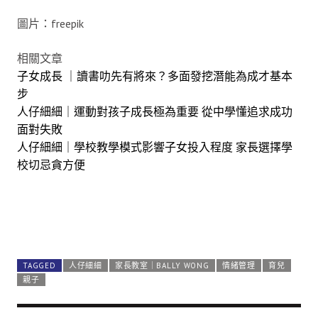
圖片：freepik
相關文章
子女成長 ｜讀書叻先有將來？多面發挖潛能為成才基本
步
人仔細細｜運動對孩子成長極為重要 從中學懂追求成功
面對失敗
人仔細細｜學校教學模式影響子女投入程度 家長選擇學
校切忌貪方便
TAGGED
人仔細細
家長教室｜BALLY WONG
情緒管理
育兒
親子