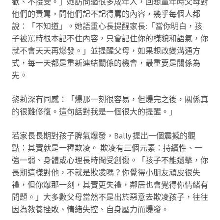
歡、不接受。」她訪問過很多成年人，回想童年時父母對
他們的責罵，問他們記不記得罵的內容，幾乎每個人都
說：「不知道」。她語重心長提醒家長:「當你明白，孩
子被罵時根本記不住內容，只會記住你的樣貌和語氣，你
就不會天天再爆發。」並提醒父母，如果想改變溝通方
式，每一天都是重新連結關係的機會，最重要是關係為
先。
黎莉深有同感：「爆那一刻很容易，但爆完之後，關係真
的很難修復。這句話對我是一個很大的提醒。」
若家長長期對孩子脾氣爆發，Bally 提出一個震撼的觀
點：其實就是一種欺凌。 欺凌有三個元素：持續性、一
強一弱、身體或心理長時間受創傷。「孩子不能還擊，你
長期這樣對他，不就是欺凌嗎？你覺得小朋友頑皮很失
禮，但你爆那一刻，其實更失禮，鄰居也會覺得你情緒有
問題。」大多數父母當然不是出於惡意去欺凌孩子，往往
因為教養挫敗、情緒失控、自身壓力而爆發。