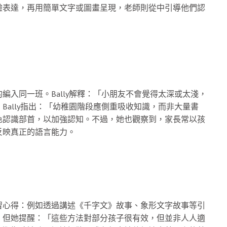
驗表達，再用簡單文字或圖畫呈現，老師則從中引導他們認
入同一班。Bally解釋：「小朋友不會覺得太深或太淺，
ally指出：「幼稚園階段應側重吸收知識，而非大量書
色認識部首，以加強認知。不過，她也觀察到，家長常以孩
反映真正的語言能力。
習心得：例如透過講述《千字文》故事、象形文字故事等引
。但她提醒：「這些方法對部分孩子很有效，但並非人人適