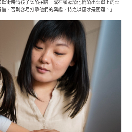
如逛街時請孩子認讀招牌，或在餐廳請他們讀出菜單上的菜
責備，否則容易打擊他們的興趣，持之以恆才是關鍵。」