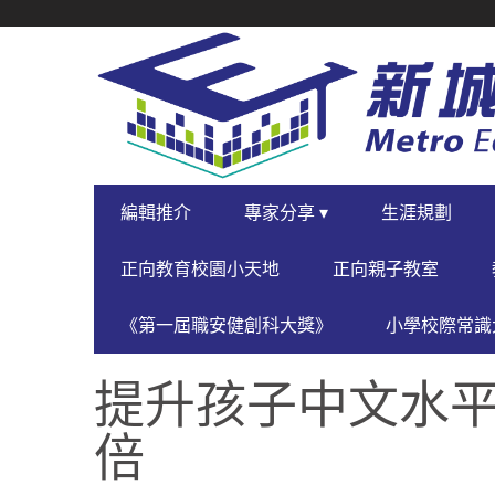
SECONDARY
NAVIGATION
PRIMARY
編輯推介
專家分享 ▾
生涯規劃
NAVIGATION
正向教育校園小天地
正向親子教室
《第一屆職安健創科大獎》
小學校際常識大
提升孩子中文水平
倍