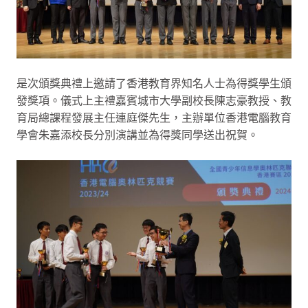
是次頒獎典禮上邀請了香港教育界知名人士為得獎學生頒
發獎項。儀式上主禮嘉賓城市大學副校長陳志豪教授、教
育局總課程發展主任連庭傑先生，主辦單位香港電腦教育
學會朱嘉添校長分別演講並為得獎同學送出祝賀。