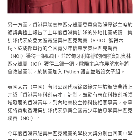
另一方面，香港電腦奧林匹克競賽委員會歐陽厚從主席於
頒獎典禮上報告了上年度香港集訓隊的外地比賽成績：集
訓隊代表於亞太區電腦奧林匹克競賽（APIO）獲得六
銅、於成都舉行的全國青少年信息學奧林匹克競賽
（NOI）獲得一銀四銅、並於匈牙利舉辦的國際資訊奧林
匹克競賽（IOI）獲得三銀一銅。歐陽主席亦展望來年將
會改變賽制，於初賽加入 Python 語言並增設女子組。
英國太古（中國）有限公司代表徐致緣先生於頒獎典禮上
介紹「香港青年科創英才」計劃，鼓勵有志在科技創新領
域發展的香港青年，到內地高校主修科技相關專業，亦承
諾將贊助香港集訓隊代表參與全國青少年信息學奧林匹克
聯賽（NOI）。
今年度香港電腦奧林匹克競賽的學校大獎分別由四間中學