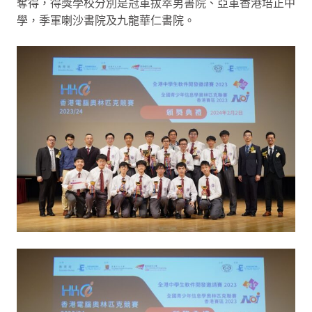
奪得，得獎學校分別是冠軍拔萃男書院、亞軍香港培正中
學，季軍喇沙書院及九龍華仁書院。