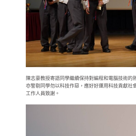
陳志豪教授寄語同學繼續保持對編程和電腦技術的
亦警剔同學勿以科技作惡，應好好運用科技貢獻社
工作人員致謝。