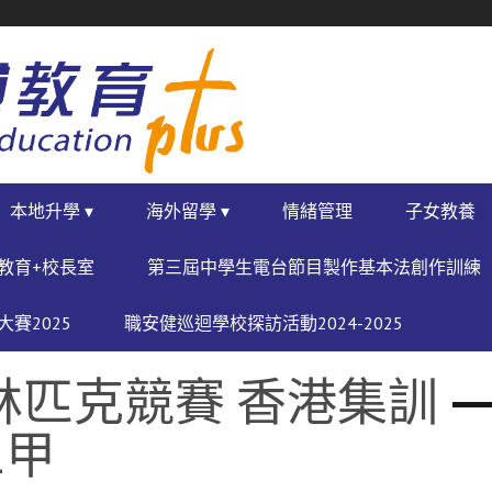
本地升學 ▾
海外留學 ▾
情緒管理
子女教養
教育+校長室
第三屆中學生電台節目製作基本法創作訓練
賽2025
職安健巡迴學校探訪活動2024-2025
林匹克競賽 香港集訓
三甲