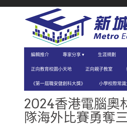
SECONDARY
NAVIGATION
PRIMARY
編輯推介
專家分享 ▾
生涯規劃
NAVIGATION
正向教育校園小天地
正向親子教室
《第一屆職安健創科大獎》
小學校際常識大
2024香港電腦奧
隊海外比賽勇奪