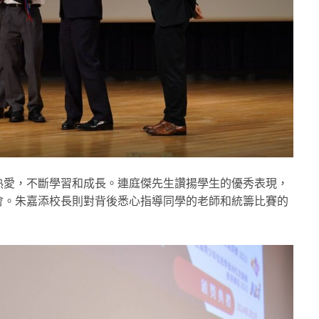
熱愛，不斷學習和成長。連庭傑先生讚揚學生的優秀表現，
會。朱嘉添校長則對背後悉心指導同學的老師和統籌比賽的