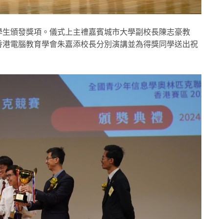
學生頒發獎項。儀式上主禮嘉賓城市大學副校長陳志豪教
香港電腦教育學會朱嘉添校長分別演講並為得獎同學送出祝