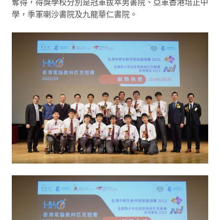
奪得，得獎學校分別是冠軍拔萃男書院、亞軍香港培正中
學，季軍喇沙書院及九龍華仁書院。