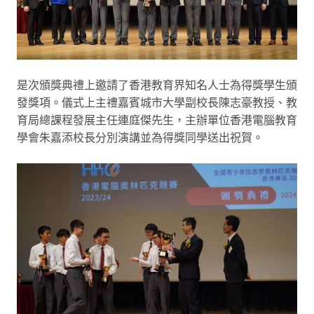
是次頒獎典禮上邀請了香港教育界知名人士為得獎學生頒
發獎項。儀式上主禮嘉賓城市大學副校長陳志豪教授、教
育局總課程發展主任連庭傑先生，主辦單位香港電腦教育
學會朱嘉添校長分別演講並為得獎同學送出祝賀。