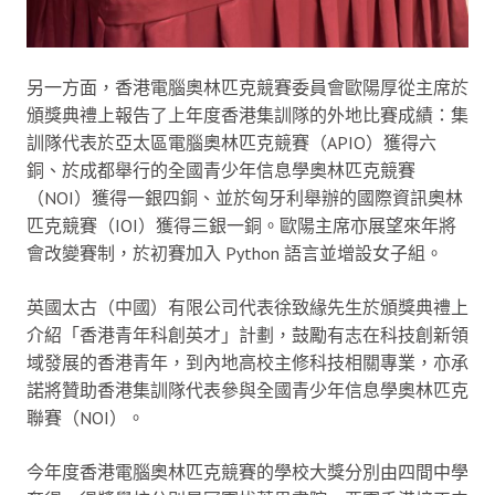
另一方面，香港電腦奧林匹克競賽委員會歐陽厚從主席於
頒獎典禮上報告了上年度香港集訓隊的外地比賽成績：集
訓隊代表於亞太區電腦奧林匹克競賽（APIO）獲得六
銅、於成都舉行的全國青少年信息學奧林匹克競賽
（NOI）獲得一銀四銅、並於匈牙利舉辦的國際資訊奧林
匹克競賽（IOI）獲得三銀一銅。歐陽主席亦展望來年將
會改變賽制，於初賽加入 Python 語言並增設女子組。
英國太古（中國）有限公司代表徐致緣先生於頒獎典禮上
介紹「香港青年科創英才」計劃，鼓勵有志在科技創新領
域發展的香港青年，到內地高校主修科技相關專業，亦承
諾將贊助香港集訓隊代表參與全國青少年信息學奧林匹克
聯賽（NOI）。
今年度香港電腦奧林匹克競賽的學校大獎分別由四間中學