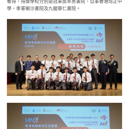
奪得，得獎學校分別是冠軍拔萃男書院、亞軍香港培正中
學，季軍喇沙書院及九龍華仁書院。