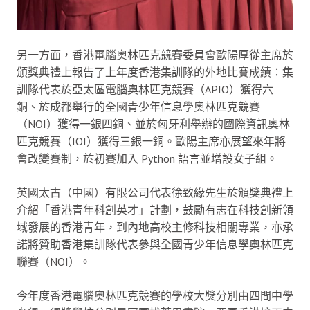
另一方面，香港電腦奧林匹克競賽委員會歐陽厚從主席於
頒獎典禮上報告了上年度香港集訓隊的外地比賽成績：集
訓隊代表於亞太區電腦奧林匹克競賽（APIO）獲得六
銅、於成都舉行的全國青少年信息學奧林匹克競賽
（NOI）獲得一銀四銅、並於匈牙利舉辦的國際資訊奧林
匹克競賽（IOI）獲得三銀一銅。歐陽主席亦展望來年將
會改變賽制，於初賽加入 Python 語言並增設女子組。
英國太古（中國）有限公司代表徐致緣先生於頒獎典禮上
介紹「香港青年科創英才」計劃，鼓勵有志在科技創新領
域發展的香港青年，到內地高校主修科技相關專業，亦承
諾將贊助香港集訓隊代表參與全國青少年信息學奧林匹克
聯賽（NOI）。
今年度香港電腦奧林匹克競賽的學校大獎分別由四間中學