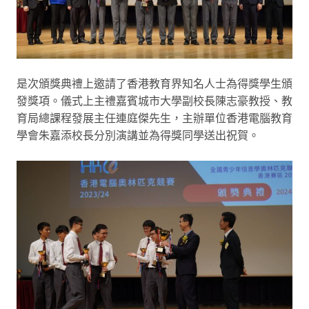
是次頒獎典禮上邀請了香港教育界知名人士為得獎學生頒
發獎項。儀式上主禮嘉賓城市大學副校長陳志豪教授、教
育局總課程發展主任連庭傑先生，主辦單位香港電腦教育
學會朱嘉添校長分別演講並為得獎同學送出祝賀。