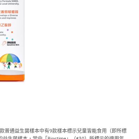
，23款普通益生菌樣本中有9款樣本標示兒童皆能食用（即所標
生菌樣本，當中「Biostime」（#30）所標示的適用年