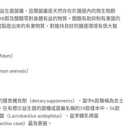
廣被研究的益生菌菌屬，這類菌屬是天然存在於腸道內的微生物群
命B群及醋酸等對身體有益的物質。醋酸有助抑制有害菌的
菌製造出來的有害物質，對維持良好的腸道環境有很大幫
idum）
ium animalis）
）
食補充劑（dietary supplements），當中6款聲稱為女士
。在有標示益生菌的菌種或菌屬名稱的39款樣本中，36款
bacillus acidophilus）、鼠李糖乳桿菌
acillus casei）最為普遍。