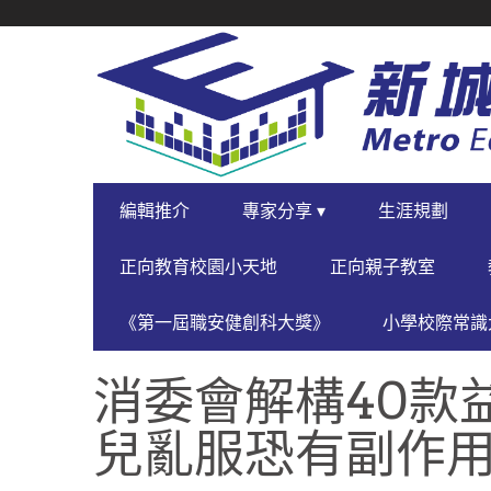
SECONDARY
NAVIGATION
PRIMARY
編輯推介
專家分享 ▾
生涯規劃
NAVIGATION
正向教育校園小天地
正向親子教室
《第一屆職安健創科大獎》
小學校際常識大
消委會解構40款
兒亂服恐有副作