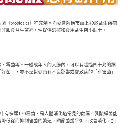
probiotics）補充劑。消委會解構市面上40款益生菌補
而非服食益生菌補，仲提供選擇和食用益生菌小貼士。
毒、霉菌等。一般成年人的大腸內，可以有超過四十兆的細
「好菌」，亦不乏對健康有不良影響或會致病的「有害菌」
一種，當中有多達170種菌，是人體消化道常見的菌屬。乳酸桿菌能
度降低從而抑制害菌的繁殖，調節菌叢平衡，改善消化，加