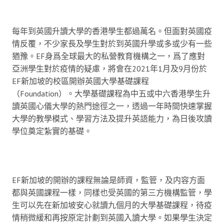
每年到英國升讀大學的香港學生都過萬名。但面對英國疫
情反覆，不少家長及學生對於到英國升學或多或少有一些
猶豫。EF身爲全球最大的私營教育機構之一，爲了應對
亞洲學生對於疫情的疑慮，將會在2021年1月及9月份於
EF新加坡的校區開辦英國大學基礎課程
（Foundation）。大學基礎課程為中五或中六香港學生升
讀英國心儀大學的熱門途徑之一，透過一年時間快速掌握
大學的教學模式、學習方法及提升英語能力，為日後攻讀
學位奠定紮實的基礎。
EF新加坡的開辦的課程無論是師資，監管，及内容方面
都與英國課程一樣，同樣也受英國的第三方機構監管，學
生可以先在新加坡安心就讀九個月的大學基礎課程，待疫
情稍微緩和再按原定計劃到英國入讀大學。如果學生決定