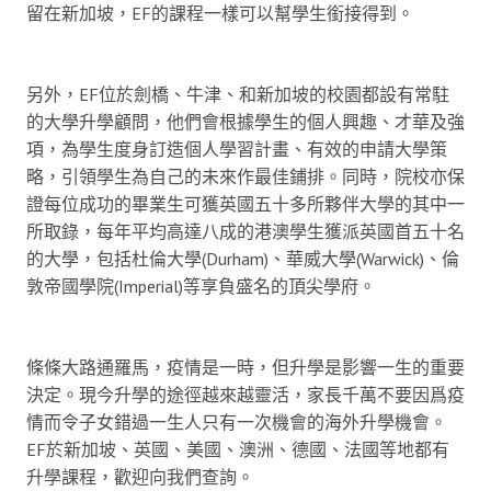
留在新加坡，EF的課程一樣可以幫學生銜接得到。
另外，EF位於劍橋、牛津、和新加坡的校園都設有常駐
的大學升學顧問，他們會根據學生的個人興趣、才華及強
項，為學生度身訂造個人學習計畫、有效的申請大學策
略，引領學生為自己的未來作最佳鋪排。同時，院校亦保
證每位成功的畢業生可獲英國五十多所夥伴大學的其中一
所取錄，每年平均高達八成的港澳學生獲派英國首五十名
的大學，包括杜倫大學(Durham)、華威大學(Warwick)、倫
敦帝國學院(Imperial)等享負盛名的頂尖學府。
條條大路通羅馬，疫情是一時，但升學是影響一生的重要
決定。現今升學的途徑越來越靈活，家長千萬不要因爲疫
情而令子女錯過一生人只有一次機會的海外升學機會。
EF於新加坡、英國、美國、澳洲、德國、法國等地都有
升學課程，歡迎向我們查詢。