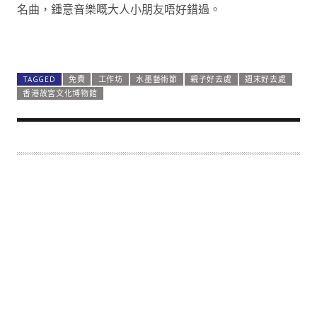
名曲，鍾意音樂嘅大人小朋友唔好錯過。
TAGGED
免費
工作坊
水墨藝術節
親子好去處
週末好去處
香港故宮文化博物館