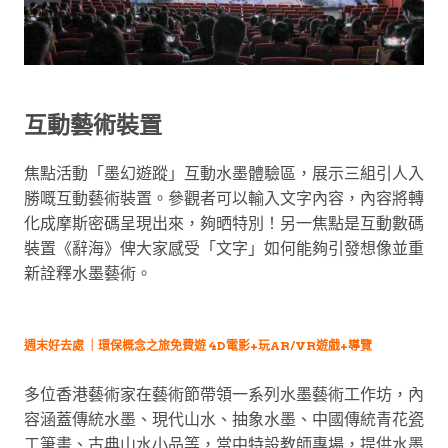
互動藝術裝置
焦點活動「墨幻遊蹤」互動水墨體驗區，展示三組引人入
勝嘅互動藝術裝置。參觀者可以輸入文字內容，內容將轉
化成摩斯密碼呈現出來，夠晒特別！另一焦點是互動數碼
裝置《辭海》俾大家感受「文字」如何能夠引發想像並重
新詮釋水墨藝術。
週末好去處 ｜環保概念之旅免費遊 4D電影+玩AR/VR遊戲+導覽
多位香港藝術家在藝術節帶領一系列水墨藝術工作坊，內
容涵蓋傳統水墨、現代山水、抽象水墨、中國傳統青花瓷
工筆畫、古典山水小品等，當中特設教師專場，提供水墨