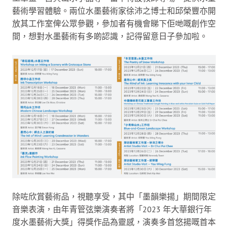
藝術學習體驗。兩位水墨藝術家徐沛之博士和邱榮豐亦開
放其工作室俾公眾參觀，參加者有機會睇下佢哋嘅創作空
間，想對水墨藝術有多啲認識，記得留意日子參加啦。
除咗欣賞藝術品，視聽享受，其中「墨韻樂揚」期間限定
音樂表演，由年青管弦樂演奏者將「2023 年大華銀行年
度水墨藝術大獎」得獎作品為靈感，演奏多首悠揚嘅首本