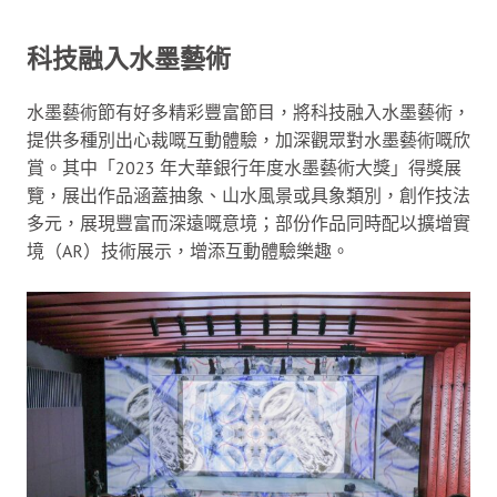
科技融入水墨藝術
水墨藝術節有好多精彩豐富節目，將科技融入水墨藝術，
提供多種別出心裁嘅互動體驗，加深觀眾對水墨藝術嘅欣
賞。其中「2023 年大華銀行年度水墨藝術大獎」得獎展
覽，展出作品涵蓋抽象、山水風景或具象類別，創作技法
多元，展現豐富而深遠嘅意境；部份作品同時配以擴增實
境（AR）技術展示，增添互動體驗樂趣。