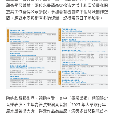
藝術學習體驗。兩位水墨藝術家徐沛之博士和邱榮豐亦開
放其工作室俾公眾參觀，參加者有機會睇下佢哋嘅創作空
間，想對水墨藝術有多啲認識，記得留意日子參加啦。
除咗欣賞藝術品，視聽享受，其中「墨韻樂揚」期間限定
音樂表演，由年青管弦樂演奏者將「2023 年大華銀行年
度水墨藝術大獎」得獎作品為靈感，演奏多首悠揚嘅首本