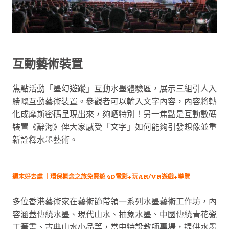
互動藝術裝置
焦點活動「墨幻遊蹤」互動水墨體驗區，展示三組引人入
勝嘅互動藝術裝置。參觀者可以輸入文字內容，內容將轉
化成摩斯密碼呈現出來，夠晒特別！另一焦點是互動數碼
裝置《辭海》俾大家感受「文字」如何能夠引發想像並重
新詮釋水墨藝術。
週末好去處 ｜環保概念之旅免費遊 4D電影+玩AR/VR遊戲+導覽
多位香港藝術家在藝術節帶領一系列水墨藝術工作坊，內
容涵蓋傳統水墨、現代山水、抽象水墨、中國傳統青花瓷
工筆畫、古典山水小品等，當中特設教師專場，提供水墨