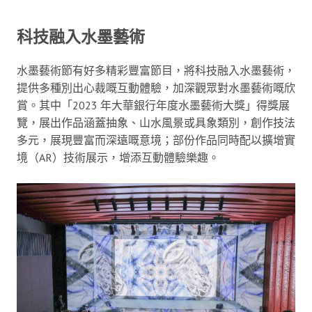
科技融入水墨藝術
水墨藝術節有好多精彩豐富節目，將科技融入水墨藝術，
提供多種別出心裁嘅互動體驗，加深觀眾對水墨藝術嘅欣
賞。其中「2023 年大華銀行年度水墨藝術大獎」得獎展
覽，展出作品涵蓋抽象、山水風景或具象類別，創作技法
多元，展現豐富而深遠嘅意境；部份作品同時配以擴增實
境（AR）技術展示，增添互動體驗樂趣。