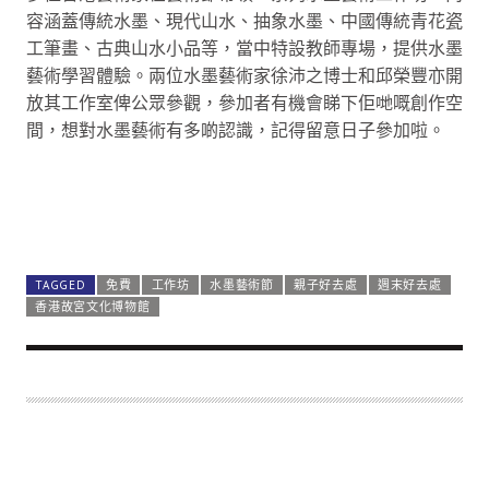
容涵蓋傳統水墨、現代山水、抽象水墨、中國傳統青花瓷
工筆畫、古典山水小品等，當中特設教師專場，提供水墨
藝術學習體驗。兩位水墨藝術家徐沛之博士和邱榮豐亦開
放其工作室俾公眾參觀，參加者有機會睇下佢哋嘅創作空
間，想對水墨藝術有多啲認識，記得留意日子參加啦。
TAGGED
免費
工作坊
水墨藝術節
親子好去處
週末好去處
香港故宮文化博物館