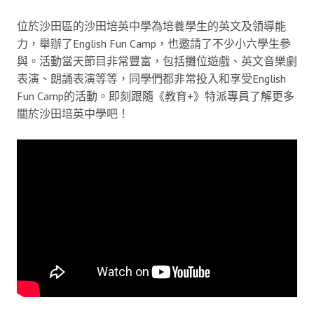
位於沙田區的沙田培英中學為培養學生的英文及領導能
力，舉辦了English Fun Camp，也邀請了不少小六學生參
與。活動當天節目非常豐富，包括攤位遊戲、英文音樂劇
表演、朗誦表演等等，同學們都非常投入和享受English
Fun Camp的活動。即刻跟隨《教育+》特派專員了解更多
關於沙田培英中學吧！