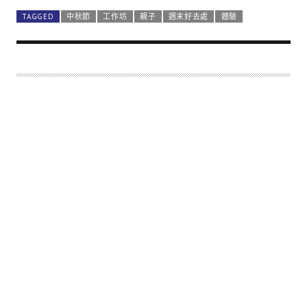
TAGGED
中秋節
工作坊
親子
週末好去處
體驗