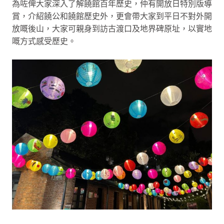
為咗俾大家深入了解饒館百年歷史，仲有開放日特別版導
賞，介紹饒公和饒館歷史外，更會帶大家到平日不對外開
放嘅後山，大家可親身到訪古渡口及地界碑原址，以實地
嘅方式感受歷史。