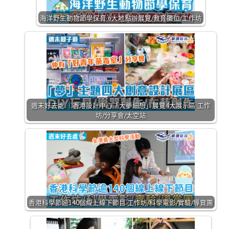
海洋野生動物節學保育 6大地點辦展覽/教育攤位/工作坊
週末好去處 ｜香港設計中心「大夢細想」展覽4大展示區 工作
坊/分享會/太空站
香港科學節逾140個線上線下節目 工作坊/科學電影/實驗/導賞團