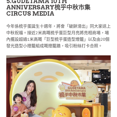
5.GUDETAMA 10TH
ANNIVERSARY梳乎中秋市集
CIRCUS MEDIA
今年係梳乎蛋誕生十週年，將會「破餅滑出」同大家送上
中秋祝福。接近2米高嘅梳乎蛋巨型月亮將亮相商場，場
內擺設超過1米高嘅「巨型梳乎蛋造型燈籠」以及由20個
發光造型小燈籠組成嘅燈籠牆，吸引粉絲打卡合照。