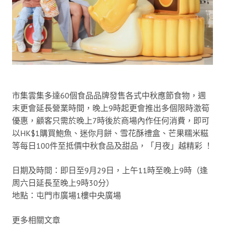
市集雲集多達60個食品品牌發售各式中秋應節食物，週
末更會延長營業時間，晚上9時起更會推出多個限時激筍
優惠，顧客只需於晚上7時後於商場內作任何消費，即可
以HK$1購買鮑魚、迷你月餅、雪花酥禮盒、芒果糯米糍
等每日100件至抵價中秋食品及甜品，「月夜」越精彩 ！
日期及時間：即日至9月29日，上午11時至晚上9時（逢
周六日延長至晚上9時30分）
地點：屯門市廣場1樓中央廣場
更多相關文章