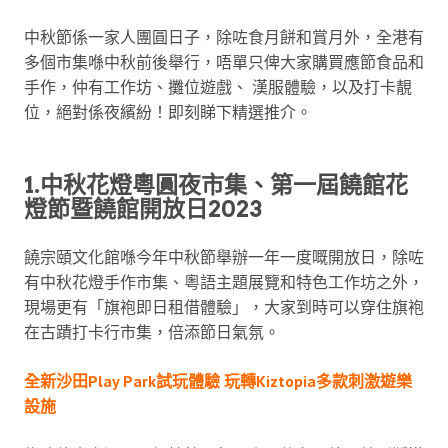
中秋節係一家人團圓日子，除咗食月餅和賞月外，全港有
多個市集喺中秋前後舉行，唔單只俾大家購買應節食品和
手作，仲有工作坊、攤位遊戲、 漢服體驗，以及打卡靚
位，絕對係夜繽紛！即刻睇下精選推介。
1.中秋花燈粵圓夜市集、第一屆饒館花
燈節暨饒館開放日2023
饒宗頤文化館喺今年中秋節舉辦一年一度嘅開放日，除咗
有中秋花燈手作市集、粵語主題展覽和特色工作坊之外，
現場更有「旗袍即日租借體驗」，大家到時可以穿住旗袍
在古蹟打卡行市集，倍添節日氣氛。
全新沙田Play Park試玩體驗 玩轉Kiztopia多款刺激遊樂
設施