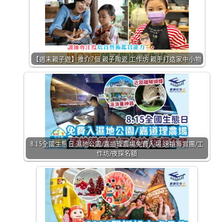
【週末親子遊】推介7個 親子陶瓷 工作坊 親手打造家中小物
8.15全國生態日 濕地公園/嘉道理農場免費入場 速搶導賞團/工
作坊/夜探名額