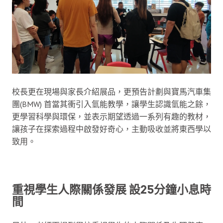
校長更在現場與家長介紹展品，更預告計劃與寶馬汽車集
團(BMW) 首當其衝引入氫能教學，讓學生認識氫能之餘，
更學習科學與環保，並表示期望透過一系列有趣的教材，
讓孩子在探索過程中啟發好奇心，主動吸收並將東西學以
致用。
重視學生人際關係發展 設25分鐘小息時
間