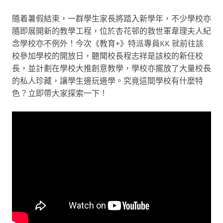
隨着暑假結束，一群學生家長將踏入新學年，不少學校亦
隨即展開新的教學工程，位於杏花邨的救世軍韋理夫人紀
念學校亦不例外！今次《教育+》特派專員KK 就前往該
校參加學校的開放日，聽聞校長程志祥是該校的新任校
長，並計劃在學校大推創意教學，學校亦擺放了大量校長
的私人珍藏，讓學生邊玩邊學。究竟這間學校有什麼特
色？立即帶大家探索一下！