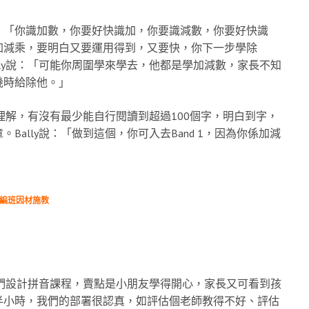
，「你識加數，你要好快識加，你要識減數，你要好快識
加減乘，要明白又要運用得到，又要快，你下一步學除
ly說：「可能你周圍學來學去，他都是學加減數，家長不知
幾時給除他。」
理解，有沒有最少能自行閱讀到超過100個字，明白到字，
ally說：「做到這個，你可入去Band 1，因為你係加減
力編班因材施教
他們設計拼音課程，賣點是小朋友學得開心，家長又可看到孩
半小時，我們的部署很認真，如評估個老師教得不好、評估