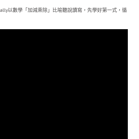
責人Bally以數學「加減乘除」比喻聽說讀寫，先學好第一式，循