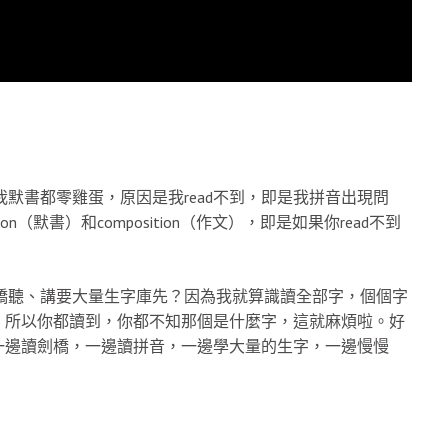
我默書都零雞蛋，原因是我read不到，即是我拼音出現問
ion（默書）和composition（作文），即是如果你read不到
劍橋聽、講要大量生字庫先？因為我就算識讀全部字，個個字
，所以你都讀到，你都不知那個是什麼字，這就麻煩啦。好
一邊讀劍橋，一邊讀拼音，一邊學大量的生字，一邊慢慢