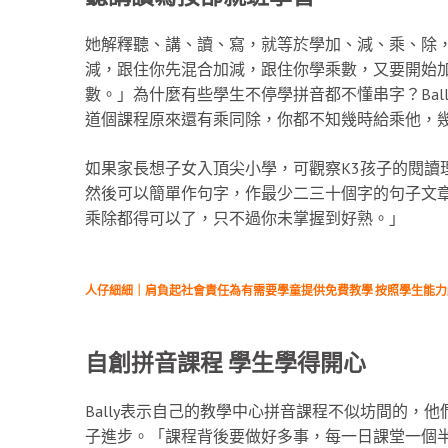
她解釋聽、講、讀、寫，就等於學加、減、乘、除
減，跟住你先混合加減，跟住你學乘數，又要開始
數。」為什麼有些學生不停學拼音都不懂串字？Bal
道個課程原來還有乘同除，你都不知幾時給乘他，
如果家長想子女入頂尖小學，可觀察K3孩子的閱讀
然後可以簡單作句字，作最少二三十個字的句子文章。B
乘除都得可以了，只不過你未掌握到好熟。」
人仔細細｜肩負起社會責任為有需要學童提供免費教學 按照學生能
自創拼音課程 學生學得開心
Bally表示自己的教學中心拼音課程不似坊間的，
子進步。「課程背後要做好多事，每一日課堂一個