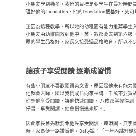
小朋友學到幾多，我們的目標是要學生在最短時間
理好他的foundation，他的foundation根基好，
正因為這種教學，所以她的幼稚園有能力推薦學生入
小朋友由幼稚園教到他中、英、數都要去到第六級
薦的學生品格好，家長又接受過品格教育，所以不
讓孩子享受閱讀 逐漸成習慣
有些小朋友不喜歡閱讀英文書，原因是他未有能力閱讀
他就會去睇，所以我們成日向家長講，千萬不要買故
你想他享受閱讀，讓他快速閱讀， 八成都掌握得到，
仔書、享受閱讀，他會慢慢追來睇。」
因此家長首先就要令他先享受閱讀，連環圖、無字書
時，家長便一路讚賞他，Bally說：「一年內跳升