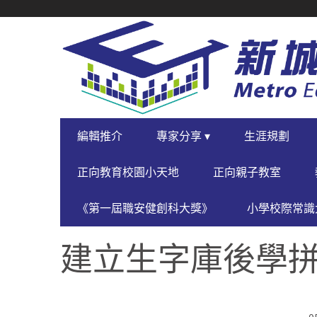
SECONDARY
NAVIGATION
PRIMARY
編輯推介
專家分享 ▾
生涯規劃
NAVIGATION
正向教育校園小天地
正向親子教室
《第一屆職安健創科大獎》
小學校際常識大
建立生字庫後學拼