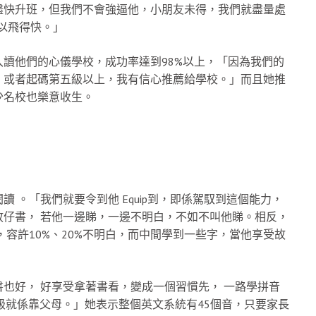
盡快升班，但我們不會強逼他，小朋友未得，我們就盡量處
先可以飛得快。」
讀他們的心儀學校，成功率達到98%以上，「因為我們的
，或者起碼第五級以上，我有信心推薦給學校。」而且她推
少名校也樂意收生。
 。「我們就要令到他 Equip到，即係駕馭到這個能力，
仔書， 若他一邊睇，一邊不明白，不如不叫他睇。相反，
容許10%、20%不明白，而中間學到一些字，當他享受故
也好， 好享受拿著書看，變成一個習慣先， 一路學拼音
幾級就係靠父母。」她表示整個英文系統有45個音，只要家長