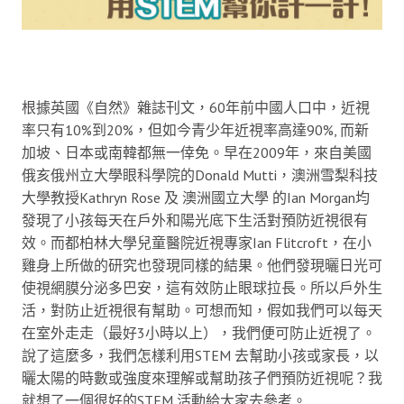
根據英國《自然》雜誌刊文，60年前中國人口中，近視
率只有10%到20%，但如今青少年近視率高達90%, 而新
加坡、日本或南韓都無一倖免。早在2009年，來自美國
俄亥俄州立大學眼科學院的Donald Mutti，澳洲雪梨科技
大學教授Kathryn Rose 及 澳洲國立大學 的Ian Morgan均
發現了小孩每天在戶外和陽光底下生活對預防近視很有
效。而都柏林大學兒童醫院近視專家Ian Flitcroft，在小
雞身上所做的研究也發現同樣的結果。他們發現曬日光可
使視網膜分泌多巴安，這有效防止眼球拉長。所以戶外生
活，對防止近視很有幫助。可想而知，假如我們可以每天
在室外走走（最好3小時以上），我們便可防止近視了。
說了這麼多，我們怎樣利用STEM 去幫助小孩或家長，以
曬太陽的時數或強度來理解或幫助孩子們預防近視呢？我
就想了一個很好的STEM 活動給大家去參考。