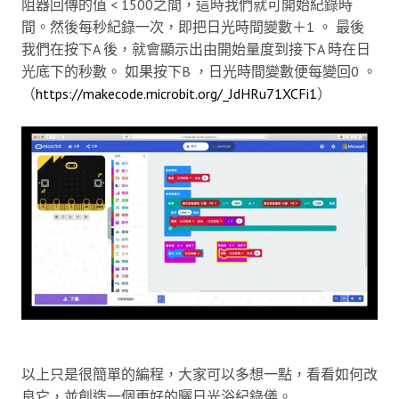
阻器回傳的值 < 1500之間，這時我們就可開始紀錄時
間。然後每秒紀錄一次，即把日光時間變數＋1 。 最後
我們在按下A 後，就會顯示出由開始量度到接下A 時在日
光底下的秒數。 如果按下B ，日光時間變數便每變回0 。
（
https://makecode.microbit.org/_JdHRu71XCFi1
）
以上只是很簡單的編程，大家可以多想一點，看看如何改
良它，並創造一個更好的曬日光浴紀錄儀。