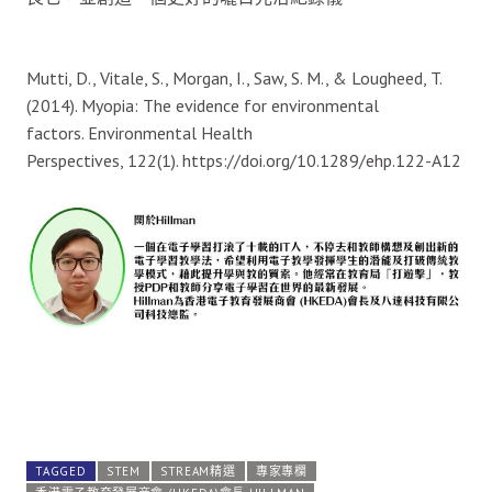
Mutti, D., Vitale, S., Morgan, I., Saw, S. M., & Lougheed, T.
(2014). Myopia: The evidence for environmental
factors. Environmental Health
Perspectives, 122(1). https://doi.org/10.1289/ehp.122-A12
TAGGED
STEM
STREAM精選
專家專欄