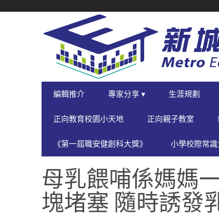
SECONDARY
NAVIGATION
PRIMARY
編輯推介
專家分享 ▾
生涯規劃
NAVIGATION
正向教育校園小天地
正向親子教室
《第一屆職安健創科大獎》
小學校際常識大
母乳餵哺係媽媽一
塊堵塞 隨時誘發