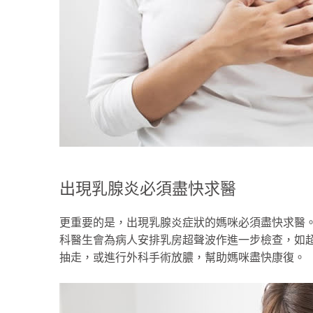
出現乳腺炎必須盡快求醫
更重要的是，出現乳腺炎症狀的媽咪必須盡快求醫
科醫生會為病人安排乳房超聲波作進一步檢查，如
抽走，或進行外科手術放膿，幫助媽咪盡快康復。