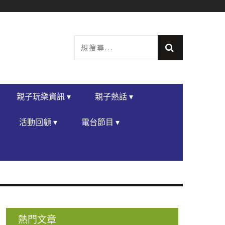
親子玩樂資訊 ▾
親子熱話 ▾
活動回顧 ▾
電台節目 ▾
熱門文章