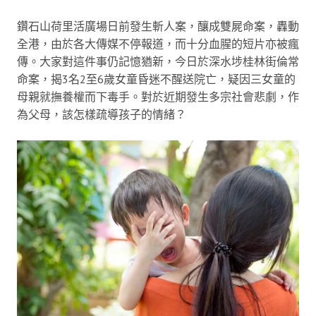
鑽石山荷里活廣場日前發生斬人案，釀成雙屍命案，轟動
全港，由於各大傳媒不停報道，而十分血腥的短片亦被瘋
傳。大家對這件事仍記憶猶新，今日於深水埗桂林街倫常
命案，揭3名2至6歲女童昏迷不醒送院亡，疑因三女童的
母親就撫養權而下毒手。對於近期發生多宗社會悲劇，作
為父母，該怎樣疏導孩子的情緒？