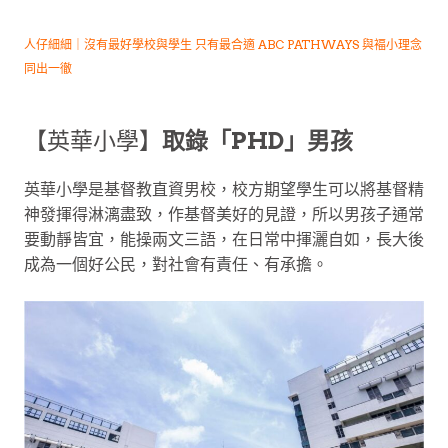
人仔細細｜沒有最好學校與學生
只有最合適 ABC PATHWAYS 與褔小理念
同出一徹
【英華小學】
取錄「PHD」男孩
英華小學是基督教直資男校，校方期望學生可以將基督精
神發揮得淋漓盡致，作基督美好的見證，所以男孩子通常
要動靜皆宜，能操兩文三語，在日常中揮灑自如，長大後
成為一個好公民，對社會有責任、有承擔。