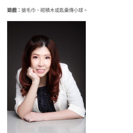
遊戲：
搶毛巾、砌積木或匙羹傳小球。