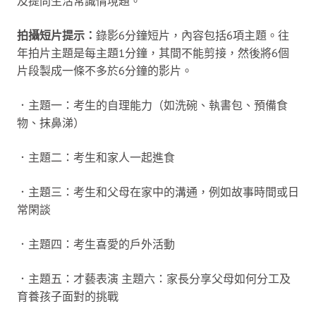
及提問生活常識情境題。
拍攝短片提示：
錄影6分鐘短片，內容包括6項主題。往
年拍片主題是每主題1分鐘，其間不能剪接，然後將6個
片段製成一條不多於6分鐘的影片。
．主題一：考生的自理能力（如洗碗、執書包、預備食
物、抹鼻涕）
．主題二：考生和家人一起進食
．主題三：考生和父母在家中的溝通，例如故事時間或日
常閑談
．主題四：考生喜愛的戶外活動
．主題五：才藝表演 主題六：家長分享父母如何分工及
育養孩子面對的挑戰