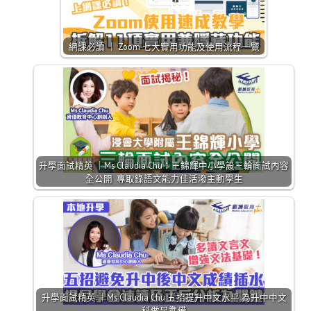
網課必讀 ｜ Zoom 七大實用功能及使用流程一覽
升學面試精英 ｜Ms Claudia Chu：王錦輝中小學設三輪面試內容
全公開 專取錄語文能力佳活潑主動學生
升學面試精英 ｜Ms Claudia Chu 五招提升中文水平 為升中中文
科做足準備