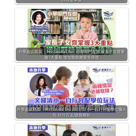
升學面試精英 ｜Ms Claudia Chu：小學叩門在即 家長子女齊掌
握3大重點 增加取錄勝算免徬徨
升學面試精英 ｜Ms Claudia Chu 2022/23 小一自行分配學位懶人
包 計分方法/遊戲規則