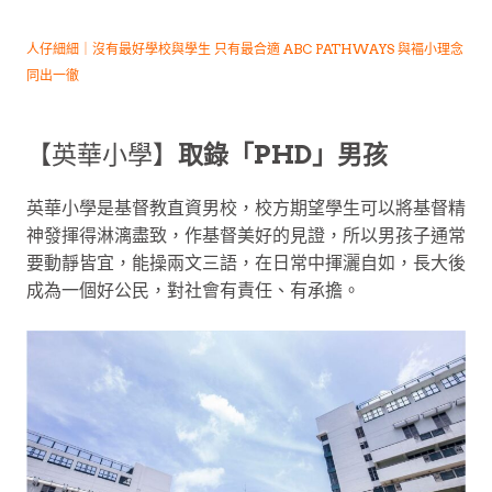
人仔細細｜沒有最好學校與學生
只有最合適 ABC PATHWAYS 與褔小理念
同出一徹
【英華小學】
取錄「PHD」男孩
英華小學是基督教直資男校，校方期望學生可以將基督精
神發揮得淋漓盡致，作基督美好的見證，所以男孩子通常
要動靜皆宜，能操兩文三語，在日常中揮灑自如，長大後
成為一個好公民，對社會有責任、有承擔。