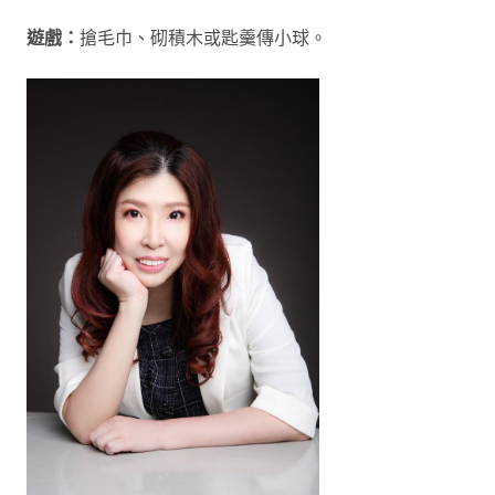
遊戲：
搶毛巾、砌積木或匙羹傳小球。