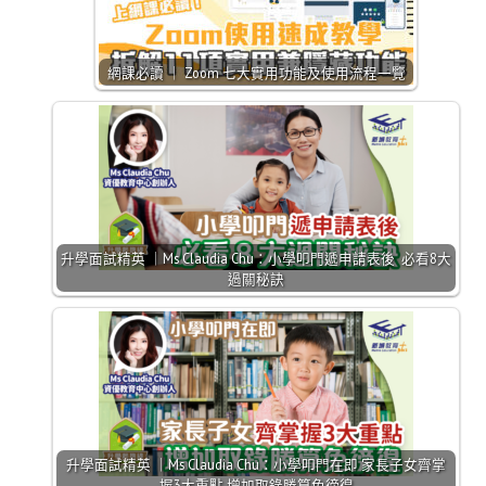
網課必讀 ｜ Zoom 七大實用功能及使用流程一覽
升學面試精英 ｜Ms Claudia Chu：小學叩門遞申請表後 必看8大
過關秘訣
升學面試精英 ｜Ms Claudia Chu：小學叩門在即 家長子女齊掌
握3大重點 增加取錄勝算免徬徨