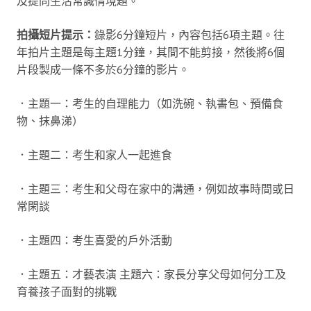
及提問生活常識情境題。
拍攝短片提示：
錄影6分鐘短片，內容包括6項主題。往
年拍片主題是每主題1分鐘，其間不能剪接，然後將6個
片段製成一條不多於6分鐘的影片。
．主題一：考生的自理能力（如洗碗、執書包、預備食
物、抹鼻涕）
．主題二：考生和家人一起進食
．主題三：考生和父母在家中的溝通，例如故事時間或日
常閑談
．主題四：考生喜愛的戶外活動
．主題五：才藝表演 主題六：家長分享父母如何分工及
育養孩子面對的挑戰