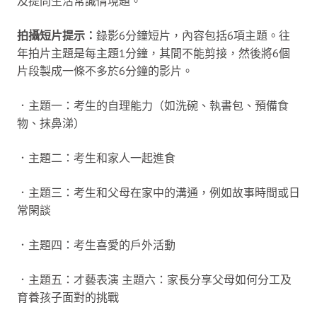
及提問生活常識情境題。
拍攝短片提示：
錄影6分鐘短片，內容包括6項主題。往
年拍片主題是每主題1分鐘，其間不能剪接，然後將6個
片段製成一條不多於6分鐘的影片。
．主題一：考生的自理能力（如洗碗、執書包、預備食
物、抹鼻涕）
．主題二：考生和家人一起進食
．主題三：考生和父母在家中的溝通，例如故事時間或日
常閑談
．主題四：考生喜愛的戶外活動
．主題五：才藝表演 主題六：家長分享父母如何分工及
育養孩子面對的挑戰