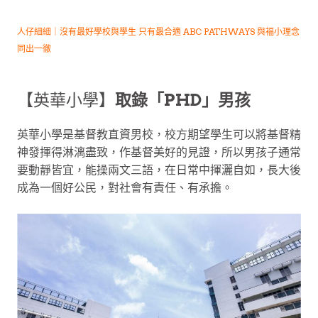
人仔細細｜沒有最好學校與學生
只有最合適 ABC PATHWAYS 與褔小理念
同出一徹
【英華小學】
取錄「PHD」男孩
英華小學是基督教直資男校，校方期望學生可以將基督精
神發揮得淋漓盡致，作基督美好的見證，所以男孩子通常
要動靜皆宜，能操兩文三語，在日常中揮灑自如，長大後
成為一個好公民，對社會有責任、有承擔。