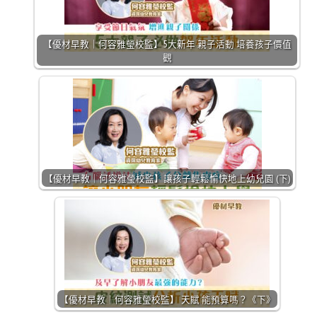
【優材早教｜何容雅瑩校監】5大新年 親子活動 培養孩子價值
觀
【優材早教｜何容雅瑩校監】讓孩子輕鬆愉快地上幼兒園 (下)
【優材早教｜何容雅瑩校監】 天賦 能預算嗎？《下》