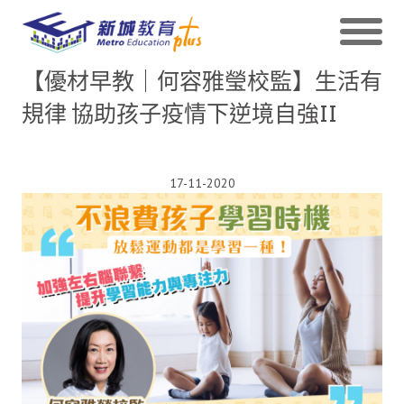
【優材早教｜何容雅瑩校監】生活有
規律 協助孩子疫情下逆境自強II
17-11-2020