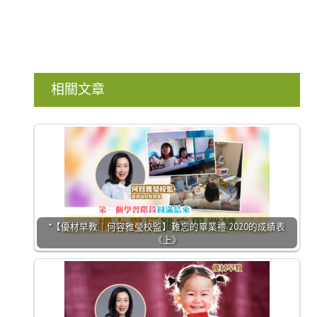
相關文章
*【優材早教｜何容雅瑩校監】難忘的畢業禮 2020的成績表
《上》