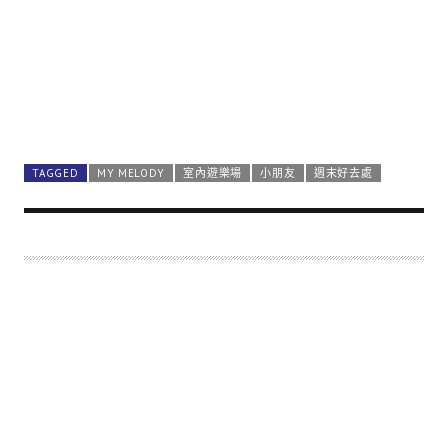
TAGGED
MY MELODY
室內遊樂場
小朋友
週末好去處