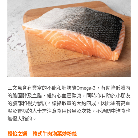
三文魚含有豐富的不飽和脂肪酸Omega-3，有助降低體內
的膽固醇及血脂，維持心血管健康，同時亦有助於小朋友
的腦部和視力發展。議攝取量的大約四成，因此患有高血
壓及腎病的人士需注意食用份量及次數。不過間中進食也
無傷大雅的。
輕怡之選 – 韓式牛肉泡菜炒粉絲